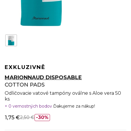
EXKLUZIVNĚ
MARIONNAUD DISPOSABLE
COTTON PADS
Odličovacie vatové tampóny oválne s Aloe vera 50
ks
0 vernostných bodov
Ďakujeme za nákup!
1,75 €
2,50 €
30%