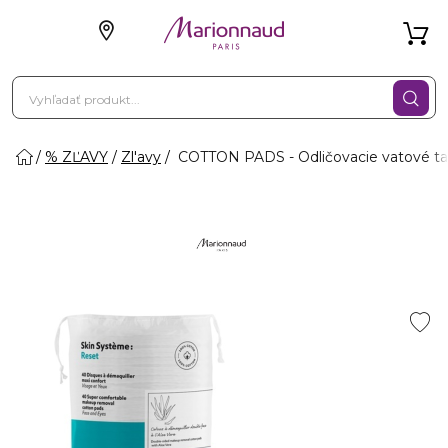
% ZĽAVY
Zl'avy
COTTON PADS - Odličovacie vatové tam