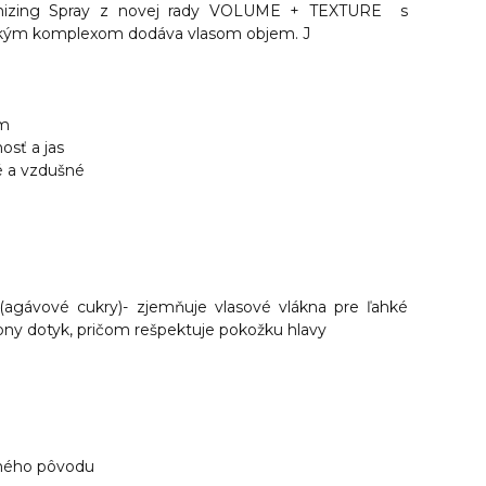
mizing Spray z novej rady VOLUME + TEXTURE s
ickým komplexom dodáva
vlasom objem.
J
em
sť a jas
é a vzdušné
 (agávové cukry)- zjemňuje vlasové vlákna pre ľahké
bny dotyk, pričom rešpektuje pokožku hlavy
dného pôvodu