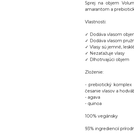
Sprej na objem Volu
amarantom a prebiot
Vlastnosti:
✓ Dodáva vlasom obj
✓ Dodáva vlasom pružno
✓ Vlasy sú jemné, leskl
✓ Nezaťažuje vlasy
✓ Dlhotrvajúci objem
Zloženie:
- prebiotický komplex
česanie vlasov a hodvá
- agava
- quinoa
100% vegánsky
93% ingrediencií príro