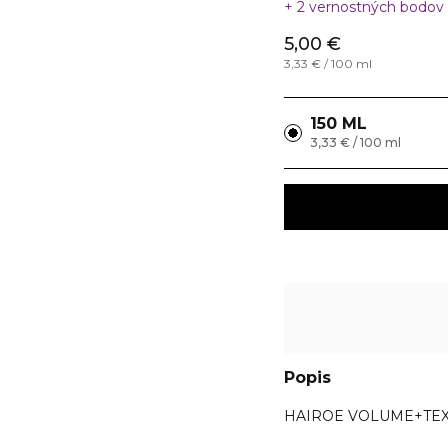
2 vernostných bodov
5,00 €
3,33 € / 100 ml
150 ML
3,33 € / 100 ml
Popis
HAIROE VOLUME+TEXT