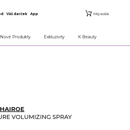
od
Váš darček
App
Môj košík
Nové Produkty
Exkluzivity
K Beauty
HAIROE
RE VOLUMIZING SPRAY