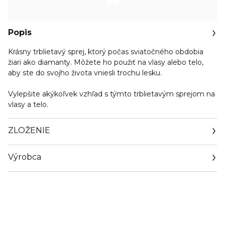
Popis
Krásny trblietavý sprej, ktorý počas sviatočného obdobia
žiari ako diamanty. Môžete ho použiť na vlasy alebo telo,
aby ste do svojho života vniesli trochu lesku.
Vylepšite akýkoľvek vzhľad s týmto trblietavým sprejom na
vlasy a telo.
ZLOŽENIE
Výrobca
Email
www.marionnaud.com