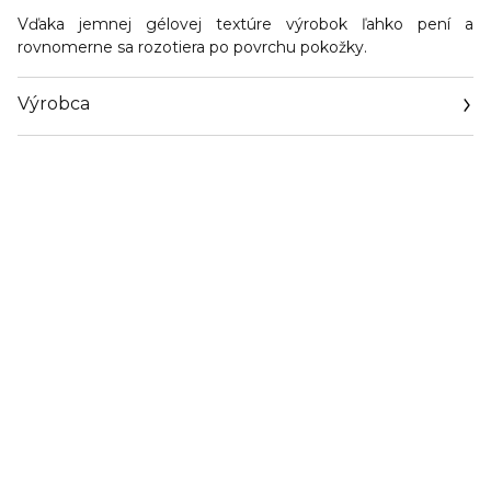
Vďaka jemnej gélovej textúre výrobok ľahko pení a
rovnomerne sa rozotiera po povrchu pokožky.
Výrobca
Email
info@liwela.com