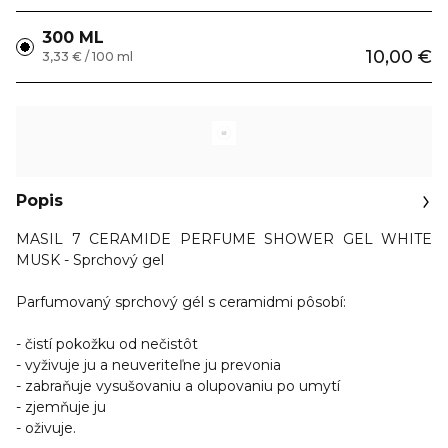
300 ML
10,00 €
3,33 € / 100 ml
Popis
MASIL
7 CERAMIDE PERFUME SHOWER GEL WHITE
MUSK -
Sprchový gel
Parfumovaný sprchový gél s ceramidmi pôsobí:
- čistí pokožku od nečistôt
- vyživuje ju a neuveriteľne ju prevonia
- zabraňuje vysušovaniu a olupovaniu po umytí
- zjemňuje ju
- oživuje.