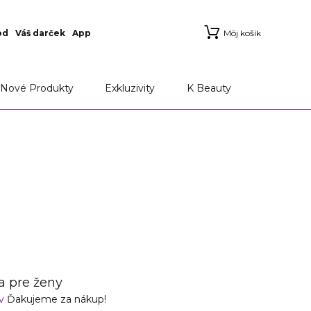
od
Váš darček
App
Môj košík
Nové Produkty
Exkluzivity
K Beauty
 pre ženy
ov
Ďakujeme za nákup!