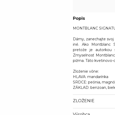
Popis
MONTBLANC SIGNATURE
Dámy, zanechajte svoj 
iné. Ako Montblanc S
pretože je autorkou 
Zmyselnosť Montblanc S
pižma. Táto kvetinovo-
Zloženie vône:
HLAVA:
mandarínka
SRDCE:
peónia, magnól
ZÁKLAD:
benzoan, biel
ZLOŽENIE
Výrobca