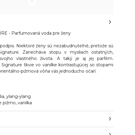
 - Parfumovaná voda pre ženy
podpis. Niektoré ženy sú nezabudnuteľné, pretože sú
ignature. Zanecháva stopu v mysliach ostatných,
svojho vlastného života. A taký je aj jej parfém.
ignature tkvie vo vanilke kontrastujúcej so stopami
orientálno-pižmová vôňa vás jednoducho očarí.
ia, ylang-ylang
e pižmo, vanilka