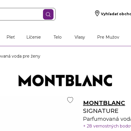
Vyhľadať obch
Pleť
Líčenie
Telo
Vlasy
Pre Mužov
aná voda pre ženy
MONTBLANC
SIGNATURE
Parfumovaná voda
28 vernostných bod