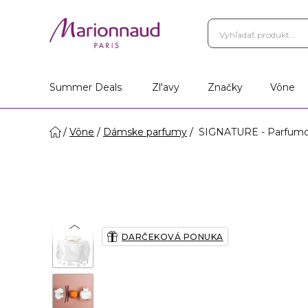
Summer Deals
Zl'avy
Značky
Vône
Vône
Dámske parfumy
SIGNATURE - Parfumov
DARČEKOVÁ PONUKA