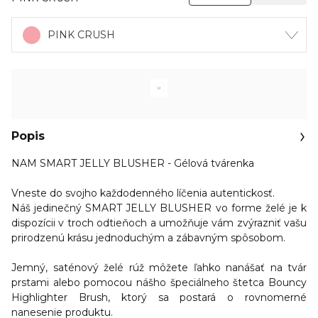
PINK CRUSH
Popis
NAM SMART JELLY BLUSHER
- Gélová tvárenka
Vneste do svojho každodenného líčenia autentickosť.
Náš jedinečný SMART JELLY BLUSHER vo forme želé je k
dispozícii v troch odtieňoch a umožňuje vám zvýrazniť vašu
prirodzenú krásu jednoduchým a zábavným spôsobom.
Jemný, saténový želé rúž môžete ľahko nanášať na tvár
prstami alebo pomocou nášho špeciálneho štetca Bouncy
Highlighter Brush, ktorý sa postará o rovnomerné
nanesenie produktu.