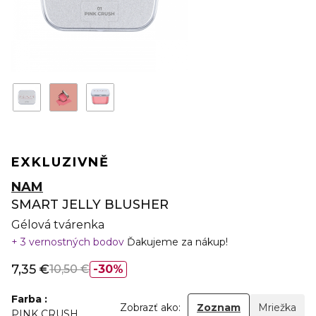
EXKLUZIVNĚ
NAM
SMART JELLY BLUSHER
Gélová tvárenka
3 vernostných bodov
Ďakujeme za nákup!
7,35 €
10,50 €
30%
Farba
Zobrazť ako:
Zoznam
Mriežka
PINK CRUSH