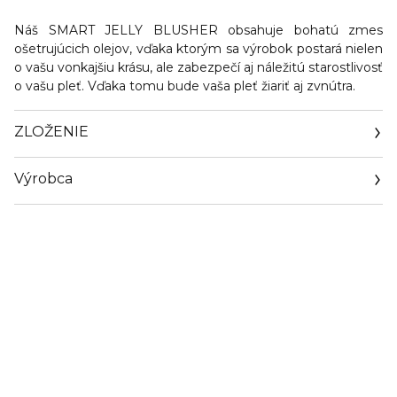
Náš SMART JELLY BLUSHER obsahuje bohatú zmes
ošetrujúcich olejov, vďaka ktorým sa výrobok postará nielen
o vašu vonkajšiu krásu, ale zabezpečí aj náležitú starostlivosť
o vašu pleť. Vďaka tomu bude vaša pleť žiariť aj zvnútra.
ZLOŽENIE
Výrobca
Email
shop@nammakeup.com