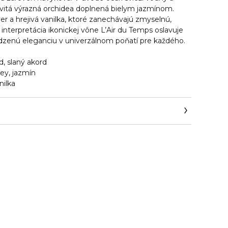
zkvitá výrazná orchidea doplnená bielym jazmínom.
iver a hrejivá vanilka, ktoré zanechávajú zmyselnú,
interpretácia ikonickej vône L’Air du Temps oslavuje
rodzenú eleganciu v univerzálnom poňatí pre každého.
, slaný akord
ey, jazmín
nilka