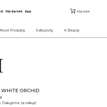
od
Váš darček
App
Môj košík
Nové Produkty
Exkluzivity
K Beauty
S WHITE ORCHID
a
ov
Ďakujeme za nákup!