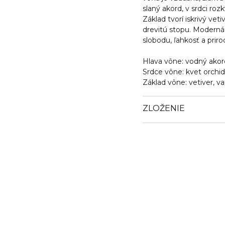
slaný akord, v srdci ro
Základ tvorí iskrivý vet
drevitú stopu. Moderná 
slobodu, ľahkosť a pri
Hlava vône: vodný akord
Srdce vône: kvet orchid
Základ vône: vetiver, va
ZLOŽENIE