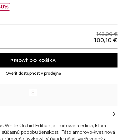
30%
143,00 €
100,10 €
 PRIDAŤ DO KOŠÍKA 
 Ověřit dostupnost v prodejně 
s White Orchid Edition je limitovaná edícia, ktorá
a súčasnú podobu ženskosti. Táto ambrovo-kvetinová
á a zároveň návyková. V úvode očarí svieži vodný a