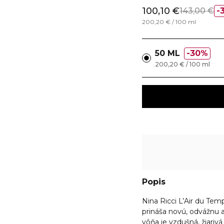
100,10 €
143,00 €
200,20 € / 100 ml
50 ML
30%
200,20 € / 100 ml
Popis
Nina Ricci L’Air du Temp
prináša novú, odvážnu 
vôňa je vzdušná, žiariv