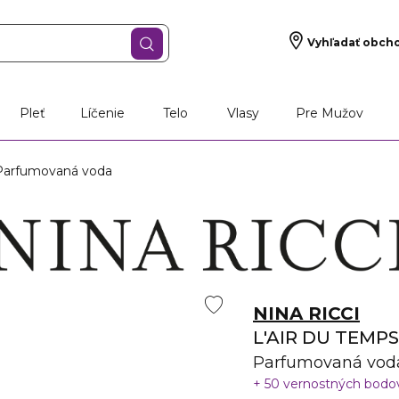
Vyhľadať obch
Pleť
Líčenie
Telo
Vlasy
Pre Mužov
arfumovaná voda
NINA RICCI
L'AIR DU TEMP
Parfumovaná vod
50 vernostných bod