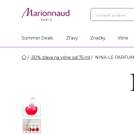
Summer Deals
Zl'avy
Značky
Vône
-30% zľava na vône od 75 ml
NINA LE PARFUM 