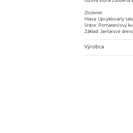
ružová stuha zdobená s
Zloženie:
Hlava
: Upcyklovaný tali
Srdce
: Pomarančový kv
Základ
: Jantárové drevo
Výrobca
Email
contact@ninaricci.com