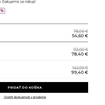
ov
Ďakujeme za nákup!
0%
78,00 €
54,60 €
112,00 €
78,40 €
142,00 €
99,40 €
 PRIDAŤ DO KOŠÍKA 
 Ověřit dostupnost v prodejně 