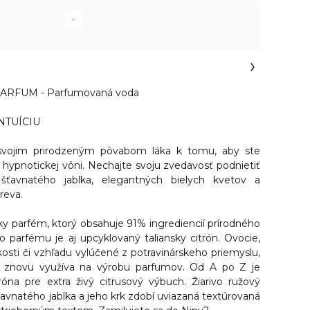
PARFUM - Parfumovaná voda
NTUÍCIU
vojim prirodzeným pôvabom láka k tomu, aby ste
jej hypnotickej vôni.
Nechajte svoju zvedavosť podnietiť
ťavnatého jablka, elegantných bielych kvetov a
reva.
y parfém, ktorý obsahuje 91% ingrediencií prírodného
 parfému je aj upcyklovaný taliansky citrón. Ovocie,
eľkosti či vzhľadu vylúčené z potravinárskeho priemyslu,
a znovu využíva na výrobu parfumov. Od A po Z je
róna pre extra živý citrusový výbuch. Žiarivo ružový
šťavnatého jablka a jeho krk zdobí uviazaná textúrovaná