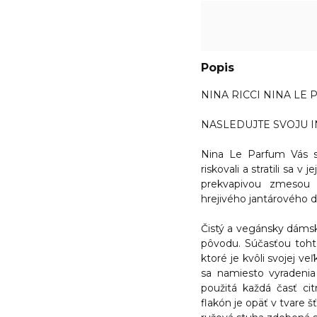
Popis
NINA RICCI NINA LE 
NASLEDUJTE SVOJU I
Nina Le Parfum Vás s
riskovali a stratili sa v 
prekvapivou zmesou š
hrejivého jantárového d
Čistý a vegánsky dámsk
pôvodu. Súčasťou tohto
ktoré je kvôli svojej v
sa namiesto vyradeni
použitá každá časť cit
flakón je opäť v tvare 