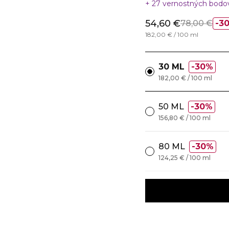
27 vernostných bod
54,60 €
78,00 €
3
182,00 € / 100 ml
30 ML
30%
182,00 € / 100 ml
50 ML
30%
156,80 € / 100 ml
80 ML
30%
124,25 € / 100 ml