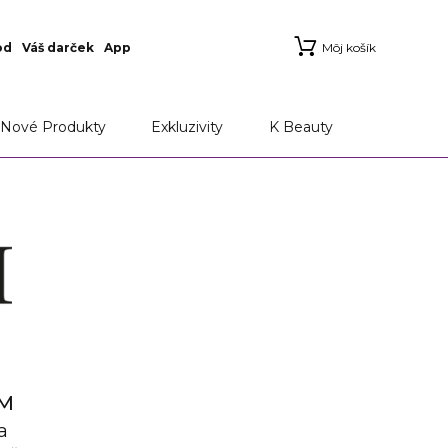
od
Váš darček
App
Môj košík
Nové Produkty
Exkluzivity
K Beauty
UM
a