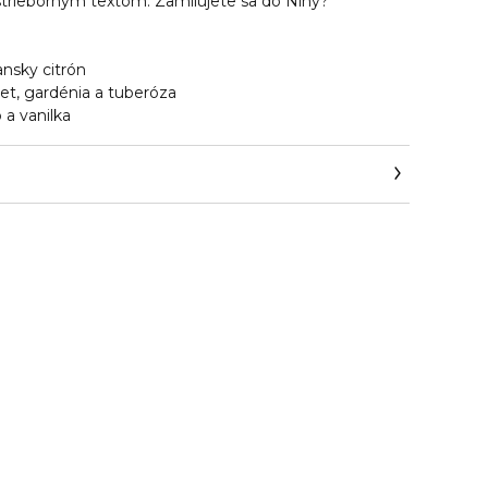
trieborným textom. Zamilujete sa do Niny?
ansky citrón
et, gardénia a tuberóza
 a vanilka