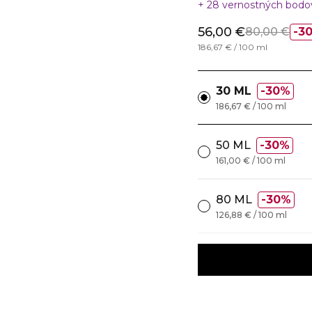
28 vernostných bod
56,00 €
80,00 €
3
186,67 € / 100 ml
30 ML
30%
186,67 € / 100 ml
50 ML
30%
161,00 € / 100 ml
80 ML
30%
126,88 € / 100 ml