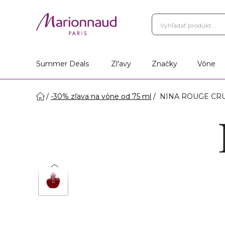
Summer Deals
Zl'avy
Značky
Vône
-30% zľava na vône od 75 ml
NINA ROUGE CRUS