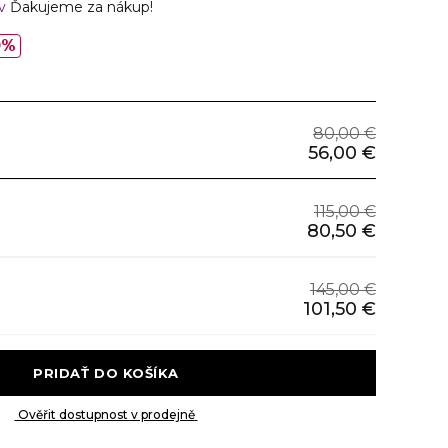
ov
Ďakujeme za nákup!
0%
80,00 €
56,00 €
115,00 €
80,50 €
145,00 €
101,50 €
 PRIDAŤ DO KOŠÍKA 
 Ověřit dostupnost v prodejně 