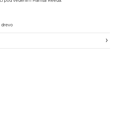
ci pod vedením Harrisa Reeda.
é drevo