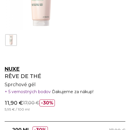
NUXE
RÊVE DE THÉ
Sprchové gél
5 vernostných bodov
Ďakujeme za nákup!
11,90 €
17,00 €
30%
5,95 € / 100 ml
200 ML
30%