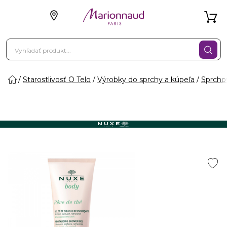
Starostlivosť O Telo
Výrobky do sprchy a kúpeľa
Sprcho