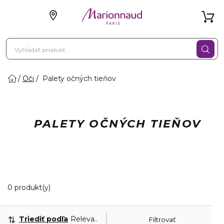
Oči
Palety očných tieňov
PALETY OČNÝCH TIEŇOV
0 Zobrazené produkty
0 produkt(y)
Triediť podľa
Relevantnosť
Filtrovať