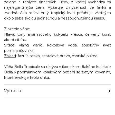
zelene a teplých slnečných lúčov, z ktorej vychádza tá
najelegantnejšia žena. Vyžaruje zmyselnosť. Je ľahká a
zvodná. Ako rozkvitnutý tropický kvet priťahuje všetkých
okolo seba svojou jedinečnou a nezabudnuteľnou krásou.
Zloženie vône:
Hlava
: tóny ananásového kokteilu Fresca, červený koral,
akord citrínu.
Srdce:
ylang ylang, kokosová voda, absolútny kvet
pomarančovníka
Základ
: fazuľa tonka, santalové drevo, morské pižmo
Vôňa Bella Tropicale sa ukrýva v ikonickom flakóne kolekcie
Bella v podmanivom koralovom odtieni so zlatým kovaním,
ktoré evokuje teplo slnka.
Výrobca
Email
interparfums@interparfums.com