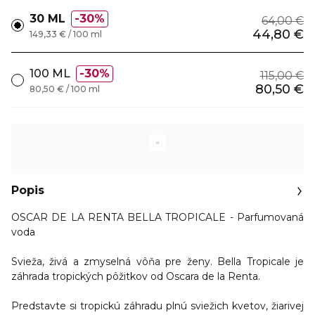
30 ML
30%
64,00 €
44,80 €
149,33 € / 100 ml
100 ML
30%
115,00 €
80,50 €
80,50 € / 100 ml
Popis
OSCAR DE LA RENTA BELLA TROPICALE - Parfumovaná
voda
Svieža, živá a zmyselná vôňa pre ženy. Bella Tropicale je
záhrada tropických pôžitkov od Oscara de la Renta.
Predstavte si tropickú záhradu plnú sviežich kvetov, žiarivej