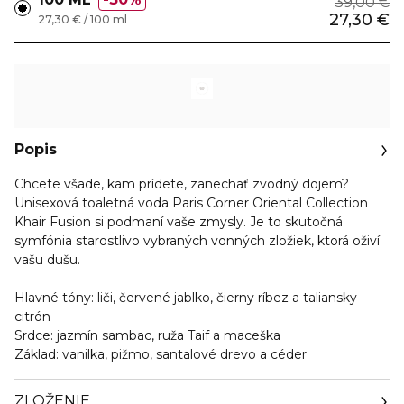
39,00 €
27,30 €
27,30 € / 100 ml
Popis
Chcete všade, kam prídete, zanechať zvodný dojem?
Unisexová toaletná voda Paris Corner Oriental Collection
Khair Fusion si podmaní vaše zmysly. Je to skutočná
symfónia starostlivo vybraných vonných zložiek, ktorá oživí
vašu dušu.
Hlavné tóny: liči, červené jablko, čierny ríbez a taliansky
citrón
Srdce: jazmín sambac, ruža Taif a maceška
Základ: vanilka, pižmo, santalové drevo a céder
ZLOŽENIE