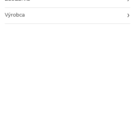
Výrobca
Email
pariscornerperfumes.com