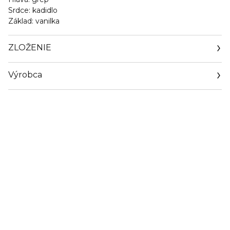
Srdce:
kadidlo
Základ:
vanilka
ZLOŽENIE
Výrobca
Email
info@loreal.sk