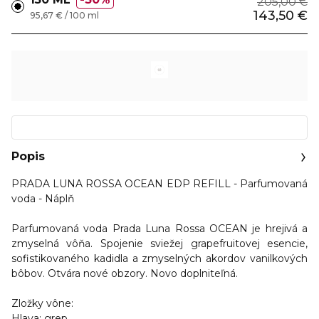
205,00 €
143,50 €
95,67 € / 100 ml
Popis
PRADA LUNA ROSSA OCEAN EDP REFILL - Parfumovaná
voda - Náplň
Parfumovaná voda Prada Luna Rossa OCEAN je hrejivá a
zmyselná vôňa. Spojenie sviežej grapefruitovej esencie,
sofistikovaného kadidla a zmyselných akordov vanilkových
bôbov. Otvára nové obzory. Novo doplniteľná.
Zložky vône:
Hlava:
grep