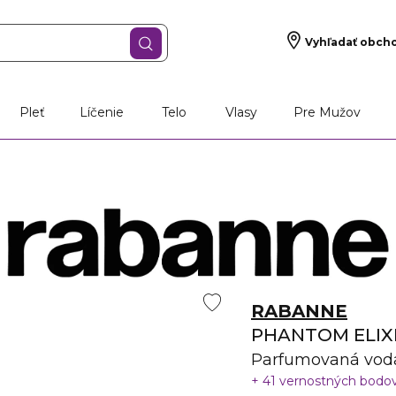
Vyhľadať obch
Pleť
Líčenie
Telo
Vlasy
Pre Mužov
RABANNE
PHANTOM ELIX
Parfumovaná vod
41 vernostných bodo