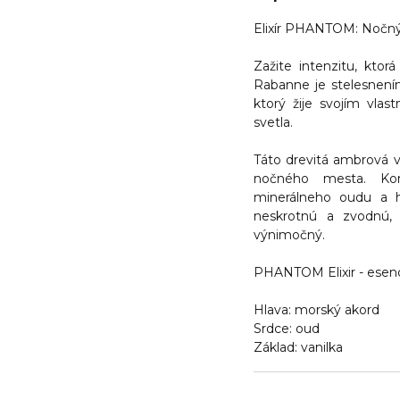
Elixír PHANTOM: Nočný
Zažite intenzitu, kto
Rabanne je stelesnení
ktorý žije svojím vla
svetla.
Táto drevitá ambrová 
nočného mesta. Komb
minerálneho oudu a hr
neskrotnú a zvodnú, 
výnimočný.
PHANTOM Elixir - esenc
Hlava: morský akord
Srdce: oud
Základ: vanilka