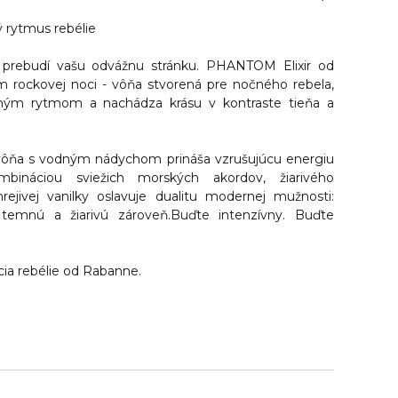
 rytmus rebélie
rá prebudí vašu odvážnu stránku. PHANTOM Elixir od
m rockovej noci - vôňa stvorená pre nočného rebela,
stným rytmom a nachádza krásu v kontraste tieňa a
vôňa s vodným nádychom prináša vzrušujúcu energiu
ináciou sviežich morských akordov, žiarivého
ejivej vanilky oslavuje dualitu modernej mužnosti:
temnú a žiarivú zároveň.Buďte intenzívny. Buďte
ia rebélie od Rabanne.