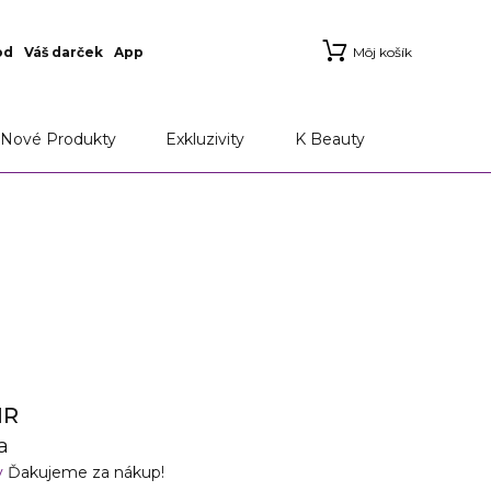
od
Váš darček
App
Môj košík
Nové Produkty
Exkluzivity
K Beauty
IR
a
v
Ďakujeme za nákup!