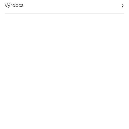
Výrobca
Email
sales@revoxb77.com