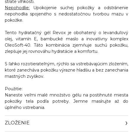
strate vlhkosti.
Nepohodlie:
Upokojenie suchej pokožky a odstránenie
nepohodlia spojeného s nedostatočnou tvorbou mazu v
pokožke.
Tento hydratačný gél Revox je obohatený o levanduľový
olej, vitamín E, bambucké maslo a inovatívny komplex
OleoSoft-40. Táto kombinácia zjemňuje suchú pokožku,
zlepšuje jej rovnováhu hydratácie a komfortu.
S ľahko rozotierateľným, rýchlo sa vstrebávajúcim zložením,
ktoré zanecháva pokožku výrazne hladšiu a bez zanechania
mastných zvyškov.
Použitie:
Naneste veľmi malé množstvo gélu na postihnuté miesta
pokožky tela podľa potreby. Jemne masírujte až do
úplného vstrebania.
ZLOŽENIE