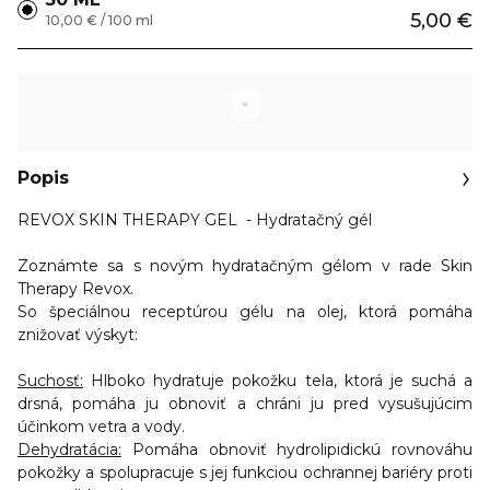
5,00 €
10,00 € / 100 ml
Popis
REVOX SKIN THERAPY GEL
- Hydratačný gél
Zoznámte sa s novým hydratačným gélom v rade Skin
Therapy Revox.
So špeciálnou receptúrou gélu na olej, ktorá pomáha
znižovať výskyt:
Suchosť:
Hlboko hydratuje pokožku tela, ktorá je suchá a
drsná, pomáha ju obnoviť a chráni ju pred vysušujúcim
účinkom vetra a vody.
Dehydratácia:
Pomáha obnoviť hydrolipidickú rovnováhu
pokožky a spolupracuje s jej funkciou ochrannej bariéry proti