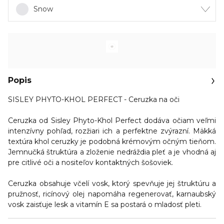
Snow
Popis
SISLEY PHYTO-KHOL PERFECT - Ceruzka na oči
Ceruzka od Sisley
Phyto-Khol Perfect
dodáva očiam
veľmi
intenzívny pohľad
, rozžiari ich a
perfektne zvýrazní
. Mäkká
textúra khol ceruzky je podobná krémovým očným tieňom.
Jemnučká štruktúra a zloženie
nedráždia pleť
a je vhodná aj
pre citlivé oči a nositeľov kontaktných šošoviek.
Ceruzka obsahuje
včelí vosk
, ktorý spevňuje jej štruktúru a
pružnosť, ricínový olej napomáha regenerovať,
karnaubský
vosk
zaisťuje lesk a
vitamín E
sa postará o mladosť pleti.