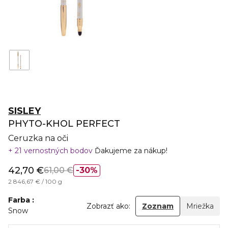
SISLEY
PHYTO-KHOL PERFECT
Ceruzka na oči
21 vernostných bodov
Ďakujeme za nákup!
42,70 €
61,00 €
30%
2 846,67 € / 100 g
Farba
Zobrazť ako:
Zoznam
Mriežka
Snow