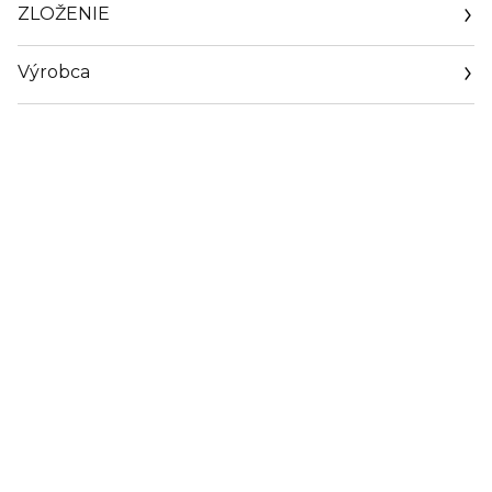
ZLOŽENIE
Výrobca
Email
sisley.czechrep@sisley.fr