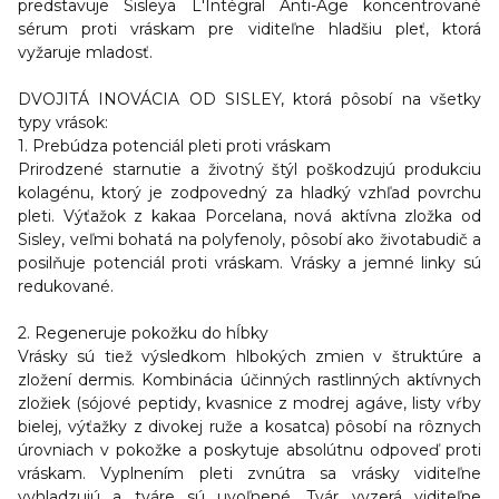
predstavuje Sisleÿa L'Intégral Anti-Age koncentrované
sérum proti vráskam pre viditeľne hladšiu pleť, ktorá
vyžaruje mladosť.
DVOJITÁ INOVÁCIA OD SISLEY, ktorá pôsobí na všetky
typy vrások:
1. Prebúdza potenciál pleti proti vráskam
Prirodzené starnutie a životný štýl poškodzujú produkciu
kolagénu, ktorý je zodpovedný za hladký vzhľad povrchu
pleti. Výťažok z kakaa Porcelana, nová aktívna zložka od
Sisley, veľmi bohatá na polyfenoly, pôsobí ako životabudič a
posilňuje potenciál proti vráskam. Vrásky a jemné linky sú
redukované.
2. Regeneruje pokožku do hĺbky
Vrásky sú tiež výsledkom hlbokých zmien v štruktúre a
zložení dermis. Kombinácia účinných rastlinných aktívnych
zložiek (sójové peptidy, kvasnice z modrej agáve, listy vŕby
bielej, výťažky z divokej ruže a kosatca) pôsobí na rôznych
úrovniach v pokožke a poskytuje absolútnu odpoveď proti
vráskam. Vyplnením pleti zvnútra sa vrásky viditeľne
vyhladzujú a tváre sú uvoľnené. Tvár vyzerá viditeľne