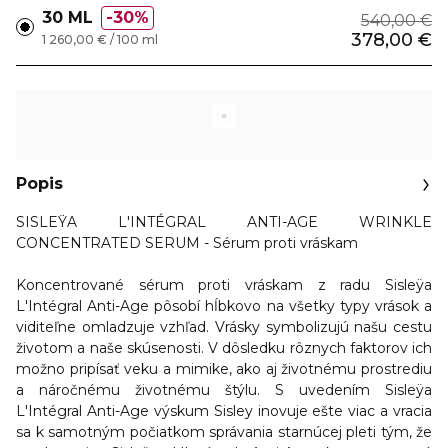
30 ML
30%
540,00 €
378,00 €
1 260,00 € / 100 ml
Popis
SISLEŸA L'INTÉGRAL ANTI-AGE WRINKLE
CONCENTRATED SERUM - Sérum proti vráskam
Koncentrované sérum proti vráskam z radu Sisleÿa
L'Intégral Anti-Age pôsobí hĺbkovo na všetky typy vrások a
viditeľne omladzuje vzhľad. Vrásky symbolizujú našu cestu
životom a naše skúsenosti. V dôsledku rôznych faktorov ich
možno pripísať veku a mimike, ako aj životnému prostrediu
a náročnému životnému štýlu. S uvedením Sisleÿa
L'Intégral Anti-Age výskum Sisley inovuje ešte viac a vracia
sa k samotným počiatkom správania starnúcej pleti tým, že