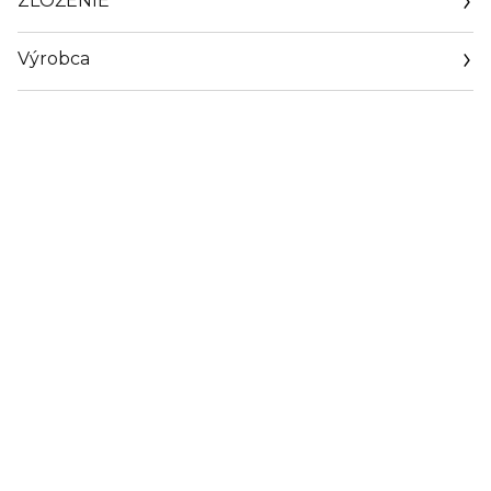
ZLOŽENIE
Výrobca
Email
sisley.czechrep@sisley.fr