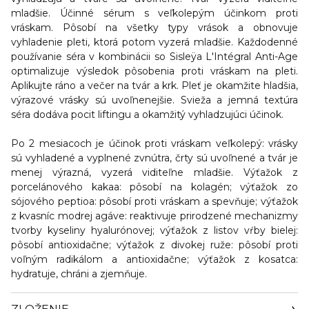
mladšie. Účinné sérum s veľkolepým účinkom proti
vráskam. Pôsobí na všetky typy vrások a obnovuje
vyhladenie pleti, ktorá potom vyzerá mladšie. Každodenné
používanie séra v kombinácii so Sisleÿa L'Intégral Anti-Age
optimalizuje výsledok pôsobenia proti vráskam na pleti.
Aplikujte ráno a večer na tvár a krk. Pleť je okamžite hladšia,
výrazové vrásky sú uvoľnenejšie. Svieža a jemná textúra
séra dodáva pocit liftingu a okamžitý vyhladzujúci účinok.
Po 2 mesiacoch je účinok proti vráskam veľkolepý:
vrásky
sú vyhladené a vyplnené zvnútra, črty sú uvoľnené a tvár je
menej výrazná, vyzerá viditeľne mladšie. Výťažok z
porcelánového kakaa: pôsobí na kolagén; výťažok zo
sójového peptioa: pôsobí proti vráskam a spevňuje; výťažok
z kvasníc modrej agáve: reaktivuje prirodzené mechanizmy
tvorby kyseliny hyalurónovej; výťažok z listov vŕby bielej:
pôsobí antioxidačne; výťažok z divokej ruže: pôsobí proti
voľným radikálom a antioxidačne; výťažok z kosatca:
hydratuje, chráni a zjemňuje.