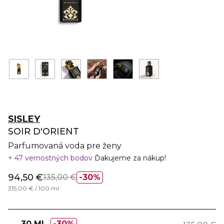
SISLEY
SOIR D'ORIENT
Parfumovaná voda pre ženy
47 vernostných bodov
Ďakujeme za nákup!
94,50 €
135,00 €
30%
315,00 € / 100 ml
30 ML
30%