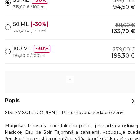
135,00 €
94,50 €
315,00 € / 100 ml
50 ML
30%
191,00 €
133,70 €
267,40 € / 100 ml
100 ML
30%
279,00 €
195,30 €
195,30 € / 100 ml
Popis
SISLEY SOIR D'ORIENT - Parfumovaná voda pro ženy
Magická
atmosféra orientálneho paláca
prichádza v oslnivej
klasickej
Eau de Soir
.
Tajomná a zahalená
, vzbudzuje zved
ženskosť
.
Korenistá a orientálna
vôňa, ktorá si získa vaše zmysl