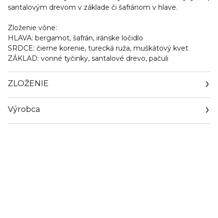
santalovým drevom v základe či šafránom v hlave.
Zloženie vône:
HLAVA:
bergamot, šafrán, iránske ločidlo
SRDCE:
čierne korenie, turecká ruža, muškátový kvet
ZÁKLAD:
vonné tyčinky, santalové drevo, pačuli
ZLOŽENIE
Výrobca
Email
sisley.czechrep@sisley.fr