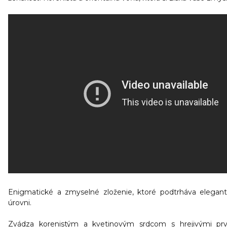
Enigmatické a zmyselné zloženie, ktoré podtrháva elegan
úrovni.
Zvádza korenistým a kvetinovým srdcom s hrejivými pr