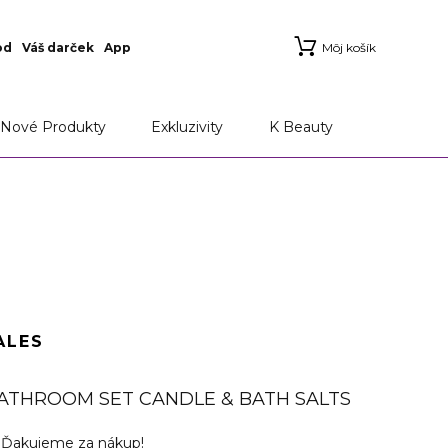
od
Váš darček
App
Môj košík
Nové Produkty
Exkluzivity
K Beauty
ALES
BATHROOM SET CANDLE & BATH SALTS
v
Ďakujeme za nákup!