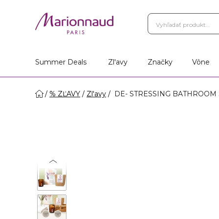
Summer Deals
Zl'avy
Značky
Vône
% ZĽAVY
Zl'avy
DE- STRESSING BATHROOM S