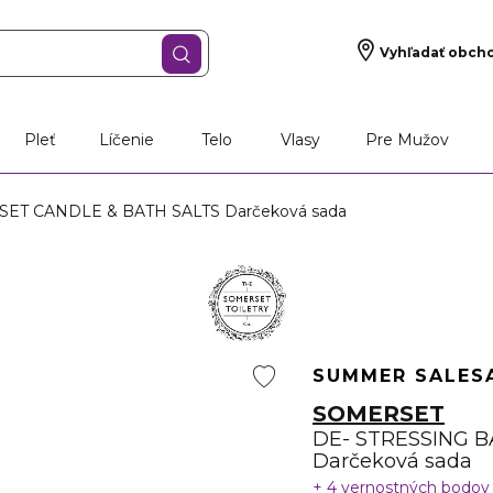
Vyhľadať obch
Pleť
Líčenie
Telo
Vlasy
Pre Mužov
ET CANDLE & BATH SALTS Darčeková sada
SUMMER SALE
S
SOMERSET
DE- STRESSING 
Darčeková sada
4 vernostných bodo