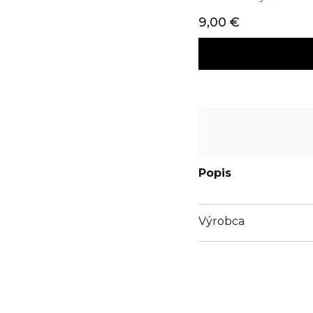
9,00 €
Popis
Výrobca
Email
pandrconsulting@live.