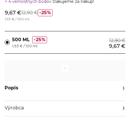
4 vernostných bodov
Ďakujeme za nákup!
9,67 €
12,90 €
25%
1,93 € / 100 ml
500 ML
25%
12,90 €
9,67 €
1,93 € / 100 ml
Popis
Výrobca
Email
pandrconsulting@live.com