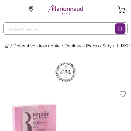
Dekoratívna kozmetika
Doplnky k líčeniu
Sety
LIPKI