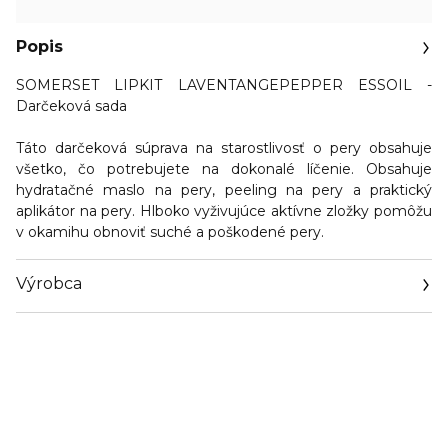
Popis
SOMERSET LIPKIT LAVENTANGEPEPPER ESSOIL -
Darčeková sada
Táto darčeková súprava na starostlivosť o pery obsahuje
všetko, čo potrebujete na dokonalé líčenie. Obsahuje
hydratačné maslo na pery, peeling na pery a praktický
aplikátor na pery. Hlboko vyživujúce aktívne zložky pomôžu
v okamihu obnoviť suché a poškodené pery.
Výrobca
Email
pandrconsulting@live.com