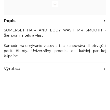
Popis
SOMERSET HAIR AND BODY WASH MR SMOOTH -
Šampón na telo a vlasy
Šampón na umývanie vlasov a tela zanecháva dlhotrvajúci
pocit čistoty. Univerzálny produkt do každej panskej
kúpeľne.
Výrobca
Email
pandrconsulting@live.com