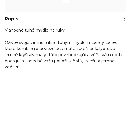
Popis
Vianočné tuhé mydlo na ruky
Oživte svoju zimnú rutinu tuhým mydlom Candy Cane,
ktoré kombinuje osviežujúcu mätu, svieži eukalyptus a
jemné kryštály mäty. Táto povzbudzujúca vôňa vám dodá
energiu a zanechá vašu pokožku čistú, sviežu a jemne
voňavú.