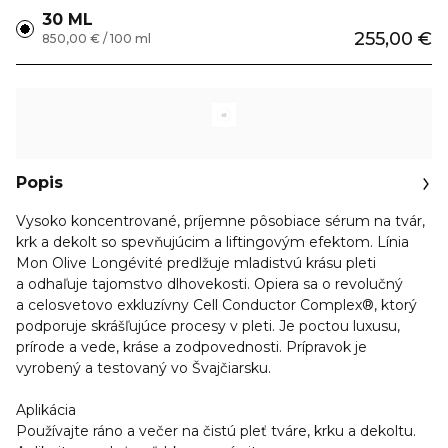
30 ML
255,00 €
850,00 € / 100 ml
Popis
Vysoko koncentrované, príjemne pôsobiace sérum na tvár,
krk a dekolt so spevňujúcim a liftingovým efektom. Línia
Mon Olive Longévité predlžuje mladistvú krásu pleti
a odhaľuje tajomstvo dlhovekosti. Opiera sa o revolučný
a celosvetovo exkluzívny Cell Conductor Complex®, ktorý
podporuje skrášľujúce procesy v pleti. Je poctou luxusu,
prírode a vede, kráse a zodpovednosti. Prípravok je
vyrobený a testovaný vo Švajčiarsku.
Aplikácia
Používajte ráno a večer na čistú pleť tváre, krku a dekoltu.