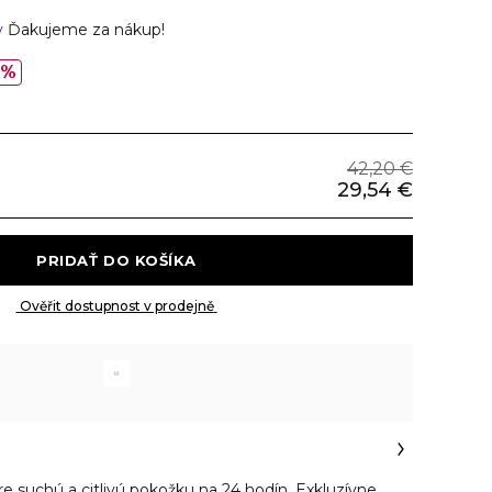
v
Ďakujeme za nákup!
0%
42,20 €
29,54 €
 PRIDAŤ DO KOŠÍKA 
 Ověřit dostupnost v prodejně 
re suchú a citlivú pokožku na 24 hodín. Exkluzívne