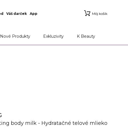
od
Váš darček
App
Môj košík
Nové Produkty
Exkluzivity
K Beauty
G
ing body milk - Hydratačné telové mlieko