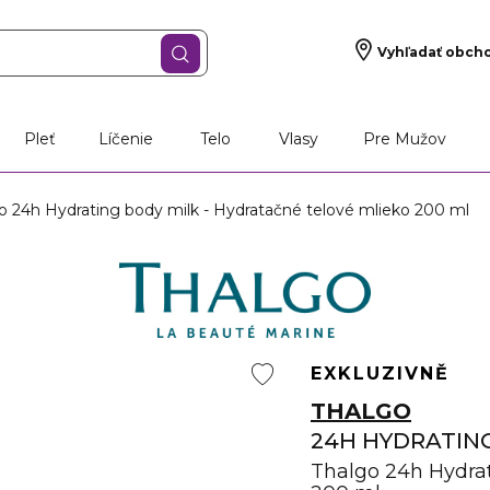
Vyhľadať obch
Pleť
Líčenie
Telo
Vlasy
Pre Mužov
o 24h Hydrating body milk - Hydratačné telové mlieko 200 ml
EXKLUZIVNĚ
THALGO
24H HYDRATIN
Thalgo 24h Hydrat