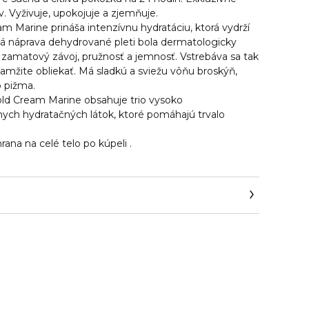
v. Vyživuje, upokojuje a zjemňuje.
am Marine
prináša intenzívnu hydratáciu, ktorá vydrží
cká náprava dehydrované pleti bola dermatologicky
 zamatový závoj, pružnosť a jemnosť. Vstrebáva sa tak
amžite obliekať. Má sladkú a sviežu vôňu broskýň,
o pižma.
old Cream Marine obsahuje trio vysoko
ych hydratačných látok, ktoré pomáhajú trvalo
ana na celé telo po kúpeli .