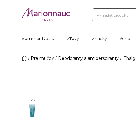
Summer Deals
Zl'avy
Značky
Vône
Pre mužov
Deodoranty a antiperspiranty
Thalg