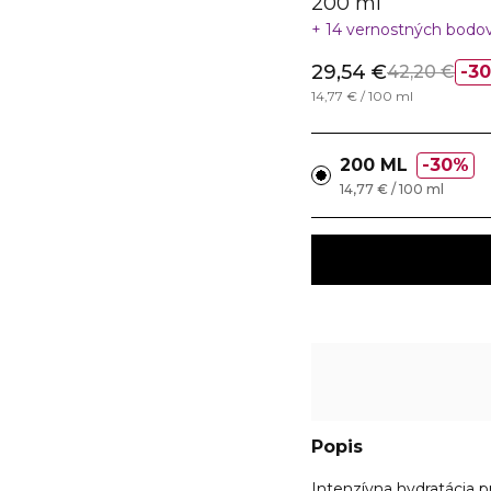
200 ml
14 vernostných bodo
29,54 €
42,20 €
3
14,77 € / 100 ml
200 ML
30%
14,77 € / 100 ml
Popis
Intenzívna hydratácia p