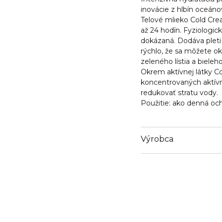
inovácie z hlbín oceáno
Telové mlieko
Cold Cre
až 24 hodín. Fyziologi
dokázaná. Dodáva pleti
rýchlo, že sa môžete ok
zeleného lístia a bieleh
Okrem aktívnej látky C
koncentrovaných aktívn
redukovať stratu vody.
Použitie:
ako denná ochr
Výrobca
Email
https://www.thalgo.fr/