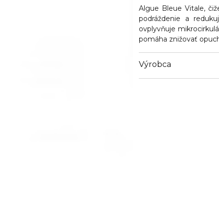
Algue Bleue Vitale, čiž
podráždenie a reduku
ovplyvňuje mikrocirkul
pomáha znižovať opuch
Výrobca
Email
https://www.thalgo.fr/