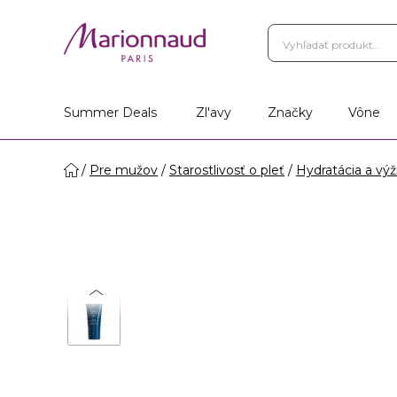
Summer Deals
Zl'avy
Značky
Vône
Pre mužov
Starostlivosť o pleť
Hydratácia a výž