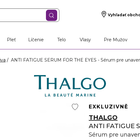
Vyhľadať obch
Pleť
Líčenie
Telo
Vlasy
Pre Mužov
iva
ANTI FATIGUE SERUM FOR THE EYES - Sérum pre unaven
EXKLUZIVNĚ
THALGO
ANTI FATIGUE 
Sérum pre unaven