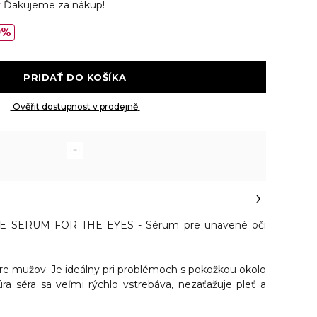
v
Ďakujeme za nákup!
0%
 PRIDAŤ DO KOŠÍKA 
 Ověřit dostupnost v prodejně 
E SERUM FOR THE EYES - Sérum pre unavené oči
re mužov. Je
ideálny pri problémoch s pokožkou okolo
ra séra sa veľmi
rýchlo vstrebáva, nezaťažuje pleť a