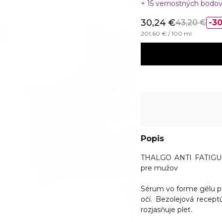
15 vernostných bodo
30,24 €
43,20 €
3
201,60 € / 100 ml
Popis
THALGO ANTI FATIGU
pre mužov
Sérum vo forme gélu p
očí.
Bezolejová receptú
rozjasňuje pleť.