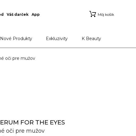
od
Váš darček
App
Môj košík
Nové Produkty
Exkluzivity
K Beauty
é oči pre mužov
SERUM FOR THE EYES
é oči pre mužov