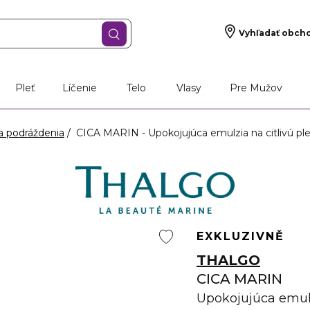
Vyhľadať obch
Pleť
Líčenie
Telo
Vlasy
Pre Mužov
a podráždenia
CICA MARIN - Upokojujúca emulzia na citlivú ple
EXKLUZIVNĚ
THALGO
CICA MARIN
Upokojujúca emulz