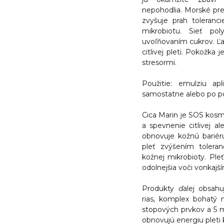
nepohodlia. Morské pre
zvyšuje prah toleranc
mikrobiotu. Sieť po
uvoľňovaním cukrov. Ľa
citlivej pleti. Pokožka
stresormi.
Použitie: emulziu ap
samostatne alebo po po
Cica Marin je SOS kosm
a spevnenie citlivej a
obnovuje kožnú bariéru
pleť zvýšením tolera
kožnej mikrobioty. Ple
odolnejšia voči vonkajš
Produkty ďalej obsahu
rias, komplex bohatý 
stopových prvkov a 5 mo
obnovujú energiu pleti 