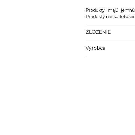
Produkty majú jemnú,
Produkty nie sú fotose
ZLOŽENIE
Výrobca
Email
https://www.thalgo.fr/