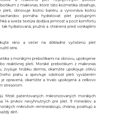
biotikum z makrorias, ktoré táto kozmetika obsahuje,
ie pleti, obnovuje kožnú bariéru a vyrovnáva kožnú
lysacharidov pomáha hydratovať pleť postupným
hká a svieža textúra dodáva jemnosť a pocit komfortu
 je tak hydratovaná, pružná a chránená pred vonkajšími
likujte ráno a večer na dôkladne vyčistenú pleť
užití séra.
etika s morskými prebiotikami na obnovu, upokojenie
lebo reaktívnej pleti. Morské prebiotikum z makrorias
, zvyšuje hrúbku dermis, okamžite upokojuje citlivú
nčného prahu a spevňuje odolnosť pleti vyvážením
ť je opravená, okamžite a trvalo upokojená a celkovo
ím stresorom.
jú filtrát patentovaných mikronizovaných morských
na 14 prvkov nevyhnutných pre pleť. 9 minerálov a
rských mikroživín remineralizujú, chránia, posilňujú a
každý deň.