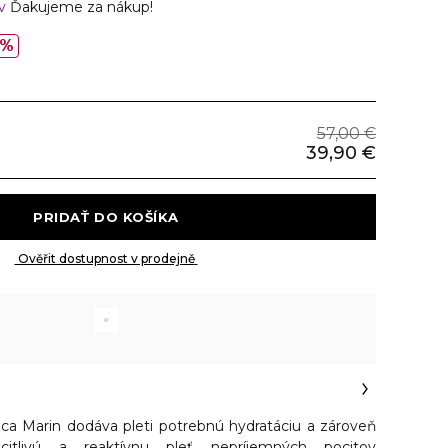
ov
Ďakujeme za nákup!
0%
57,00 €
39,90 €
 PRIDAŤ DO KOŠÍKA 
 Ověřit dostupnost v prodejně 
ca Marin dodáva pleti potrebnú hydratáciu a zároveň
itlivú a reaktívnu pleť nepríjemných pocitov