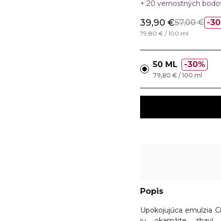
20 vernostných bod
39,90 €
57,00 €
3
79,80 € / 100 ml
50 ML
30%
79,80 € / 100 ml
Popis
Upokojujúca emulzia Ci
ju okamžite zbaví c