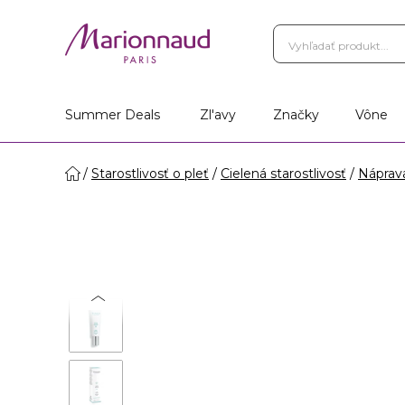
Summer Deals
Zl'avy
Značky
Vône
Starostlivosť o pleť
Cielená starostlivosť
Náprav