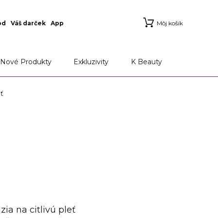
od
Váš darček
App
Môj košík
Nové Produkty
Exkluzivity
K Beauty
ť
ia na citlivú pleť