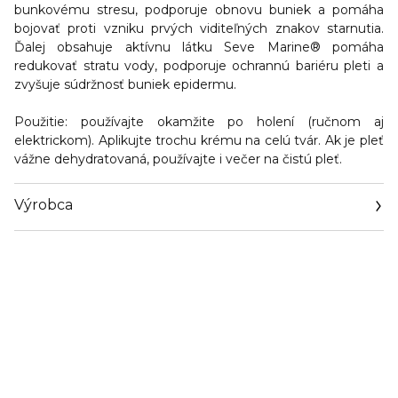
bunkovému stresu, podporuje obnovu buniek a pomáha
bojovať proti vzniku prvých viditeľných znakov starnutia.
Ďalej obsahuje aktívnu látku Seve Marine® pomáha
redukovať stratu vody, podporuje ochrannú bariéru pleti a
zvyšuje súdržnosť buniek epidermu.
Použitie:
používajte okamžite po holení (ručnom aj
elektrickom). Aplikujte trochu krému na celú tvár. Ak je pleť
vážne dehydratovaná, používajte i večer na čistú pleť.
Výrobca
Email
https://www.thalgo.fr/