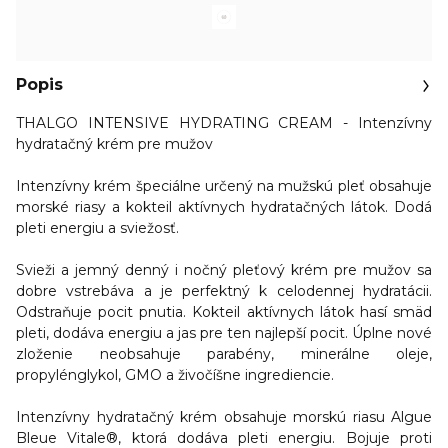
Popis
THALGO INTENSIVE HYDRATING CREAM - Intenzívny
hydratačný krém pre mužov
Intenzívny krém špeciálne určený na mužskú pleť obsahuje
morské riasy a kokteil aktívnych hydratačných látok.
Dodá
pleti energiu a sviežosť.
Svieži a jemný denný i nočný pleťový krém pre mužov
sa
dobre vstrebáva a je perfektný k celodennej hydratácii.
Odstraňuje pocit pnutia.
Kokteil aktívnych látok hasí smäd
pleti, dodáva energiu a jas pre ten najlepší pocit. Úplne nové
zloženie neobsahuje parabény, minerálne oleje,
propylénglykol, GMO a živočíšne ingrediencie.
Intenzívny hydratačný krém obsahuje morskú riasu Algue
Bleue Vitale®, ktorá dodáva pleti energiu. Bojuje proti