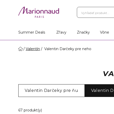
Summer Deals
Zl'avy
Značky
Vône
Valentín
Valentin Darčeky pre neho
VA
Valentin Darčeky pre ňu
Valentin 
20 Zobrazené produkty
67 produkt(y)