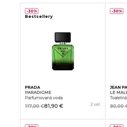
30%
30%
Bestsellery
PRADA
JEAN P
PARADIGME
LE MAL
Parfumovaná voda
Toaletn
2 veľ.
81,90 €
117,00 €
80,00 