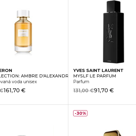
ERON
YVES SAINT LAURENT
LECTION: AMBRE D'ALEXANDRIE
MYSLF LE PARFUM
vaná voda unisex
Parfum
161,70 €
91,70 €
 €
131,00 €
30%