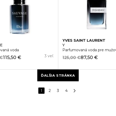
YVES SAINT LAURENT
GE
Y
vaná voda
Parfumovaná voda pre mužo
3 veľ.
115,50 €
87,50 €
 €
125,00 €
ĎALŠIA STRÁNKA
1
2
3
4