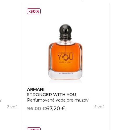
30%
ARMANI
STRONGER WITH YOU
v
Parfumovaná voda pre mužov
2 veľ.
3 veľ.
67,20 €
96,00 €