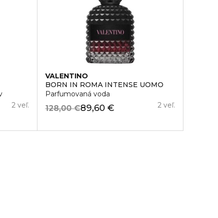
VALENTINO
BORN IN ROMA INTENSE UOMO
v
Parfumovaná voda
2 veľ.
2 veľ.
89,60 €
128,00 €