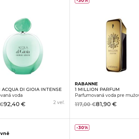
30%
I
RABANNE
 ACQUA DI GIOIA INTENSE
1 MILLION PARFUM
vaná voda
Parfumovaná voda pre mužo
2 veľ.
92,40 €
81,90 €
 €
117,00 €
30%
ivně