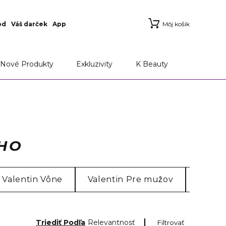
od
Váš darček
App
Môj košík
Nové Produkty
Exkluzivity
K Beauty
EHO
Valentin Vône
Valentin Pre mužov
Valent
Triediť Podľa
Relevantnosť
Filtrovať