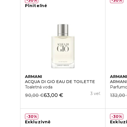
30%
30%
Plniteľné
ARMANI
ARMAN
ACQUA DI GIÒ EAU DE TOILETTE
ARMANI
Toaletná voda
Parfumo
3 veľ.
63,00 €
90,00 €
132,00
30%
30%
Exkluzivně
Exkluz