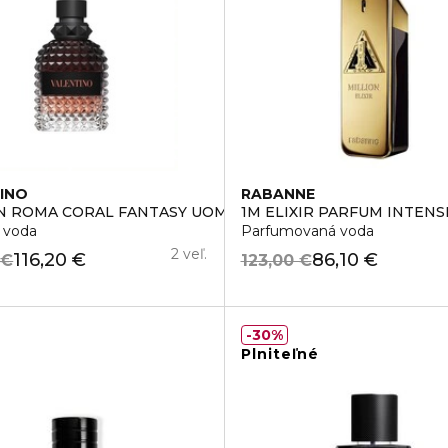
INO
RABANNE
N ROMA CORAL FANTASY UOMO
1M ELIXIR PARFUM INTENS
 voda
Parfumovaná voda
2 veľ.
116,20 €
86,10 €
 €
123,00 €
30%
Plniteľné