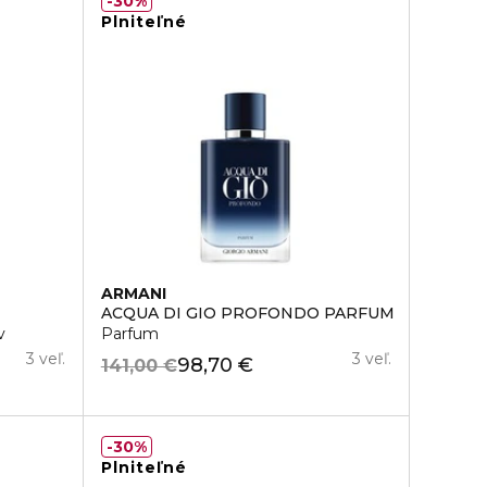
30%
Plniteľné
ARMANI
ACQUA DI GIO PROFONDO PARFUM
v
Parfum
3 veľ.
3 veľ.
98,70 €
141,00 €
30%
Plniteľné