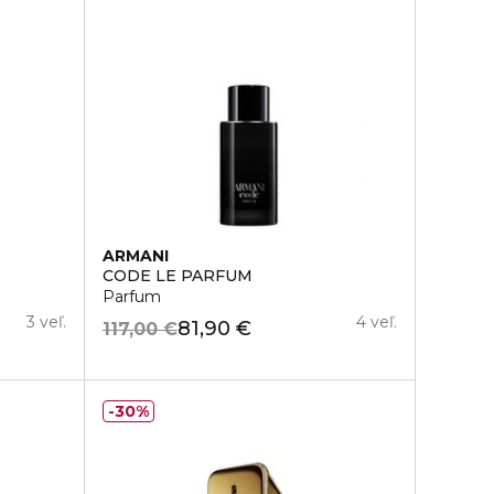
ARMANI
CODE LE PARFUM
Parfum
3 veľ.
4 veľ.
81,90 €
117,00 €
30%