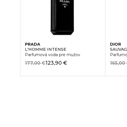
PRADA
DIOR
L'HOMME INTENSE
SAUVA
Parfumová voda pre mužov
Parfumo
123,90 €
177,00 €
165,00