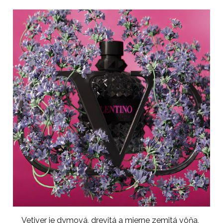
Vetiver je dymová, drevitá a mierne zemitá vôňa,