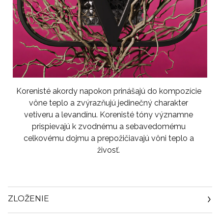
Korenisté akordy napokon prinášajú do kompozície
vône teplo a zvýrazňujú jedinečný charakter
vetiveru a levandínu. Korenisté tóny významne
prispievajú k zvodnému a sebavedomému
celkovému dojmu a prepožičiavajú vôni teplo a
živosť.
ZLOŽENIE