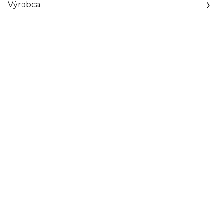
Výrobca
Email
info@loreal.sk