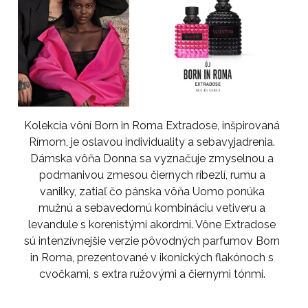
Kolekcia vôní Born in Roma Extradose, inšpirovaná
Rímom, je oslavou individuality a sebavyjadrenia.
Dámska vôňa Donna sa vyznačuje zmyselnou a
podmanivou zmesou čiernych ríbezlí, rumu a
vanilky, zatiaľ čo pánska vôňa Uomo ponúka
mužnú a sebavedomú kombináciu vetiveru a
levandule s korenistými akordmi. Vône Extradose
sú intenzívnejšie verzie pôvodných parfumov Born
in Roma, prezentované v ikonických flakónoch s
cvočkami, s extra ružovými a čiernymi tónmi.