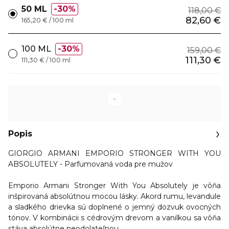
50 ML
30%
118,00 €
82,60 €
165,20 € / 100 ml
100 ML
30%
159,00 €
111,30 €
111,30 € / 100 ml
Popis
GIORGIO ARMANI EMPORIO STRONGER WITH YOU
ABSOLUTELY - Parfumovaná voda pre mužov
Emporio Armani Stronger With You Absolutely je vôňa
inšpirovaná absolútnou mocou lásky. Akord rumu, levandule
a sladkého drievka sú doplnené o jemný dozvuk ovocných
tónov. V kombinácii s cédrovým drevom a vanilkou sa vôňa
stáva absolútne neodolateľnou.