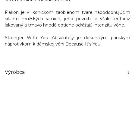
Flakón je v ikonickom zaoblenom tvare napodobňujúcim
siluetu mužských ramien, jeho povrch je však tentoraz
lakovaný a tmavo hnedé odtiene odrážajú intenzitu vône.
Stronger With You Absolutely je dokonalým pánskym
náprotivkom k dámskej vôni Because It's You.
Výrobca
Email
info@loreal.sk