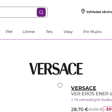
Vyhľadať obch
Pleť
Líčenie
Telo
Vlasy
Pre Mužov
VERSACE
VER EROS ENER de
14 vernostných bodo
28,70 €
41,00 €
30