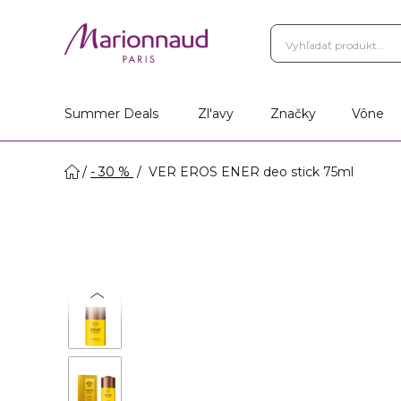
Summer Deals
Zl'avy
Značky
Vône
- 30 %
VER EROS ENER deo stick 75ml