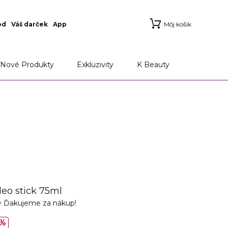
od
Váš darček
App
Môj košík
Nové Produkty
Exkluzivity
K Beauty
o stick 75ml
v
Ďakujeme za nákup!
%