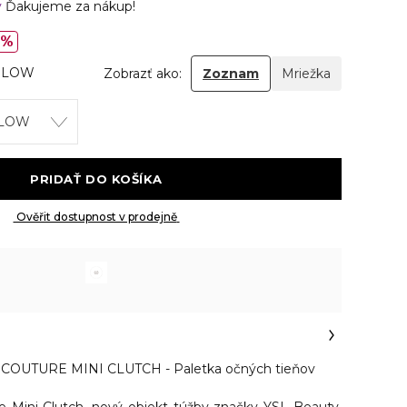
v
Ďakujeme za nákup!
0%
GLOW
Zobrazť ako:
Zoznam
Mriežka
GLOW
 PRIDAŤ DO KOŠÍKA 
 Ověřit dostupnost v prodejně 
COUTURE MINI CLUTCH - Paletka očných tieňov