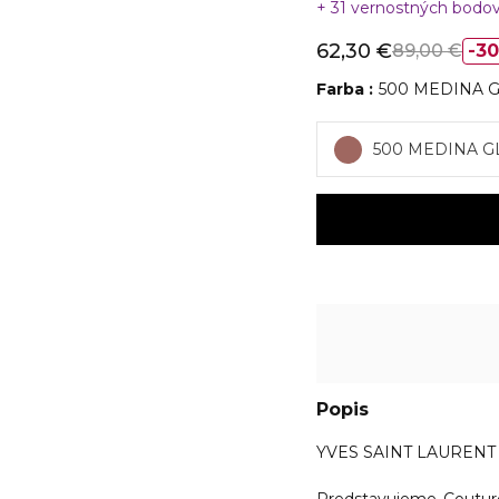
31 vernostných bodo
62,30 €
89,00 €
3
Farba
500 MEDINA 
500 MEDINA 
Popis
YVES SAINT LAURENT 