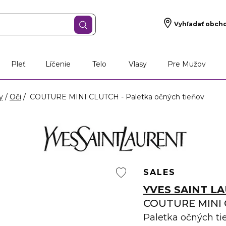
Vyhľadať obch
Pleť
Líčenie
Telo
Vlasy
Pre Mužov
y
Oči
COUTURE MINI CLUTCH - Paletka očných tieňov
SALES
YVES SAINT L
COUTURE MINI
Paletka očných ti