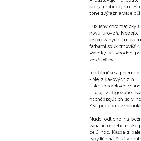
Predstavujeme Couture
ktorý urobí dojem ešte
tóne zvýraznia vaše oč
Luxusný chromatický fi
novú úroveň. Nebojte 
inšpirovaných tmavor
farbami souk trhovíšť č
Paletky sú vhodné pre
využiteľné.
Ich ľahučké a príjemné 
- olej z kávových zŕn
- olej zo sladkých mandl
- olej z figového k
nachádzajúcich sa v ne
YSL podporila vznik in
Nude odtiene na bežn
variácie očného make-p
celú noc. Každá z pale
typy líčenia, či už v ma