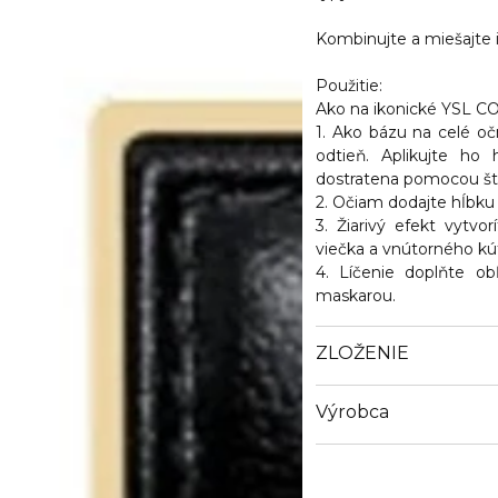
Kombinujte a miešajte
Použitie:
Ako na ikonické YSL C
1. Ako bázu na celé oč
odtieň. Aplikujte ho
dostratena pomocou šte
2. Očiam dodajte hĺbku
3. Žiarivý efekt vytv
viečka a vnútorného kú
4. Líčenie doplňte o
maskarou.
ZLOŽENIE
Výrobca
Email
info@loreal.sk