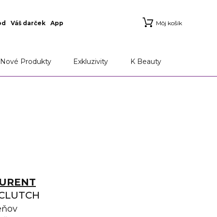
od
Váš darček
App
Môj košík
Nové Produkty
Exkluzivity
K Beauty
AURENT
 CLUTCH
eňov