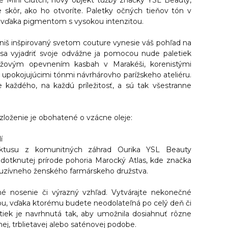
 Mini Clutch, nový objekt túžby značky YSL Beauty,
 skôr, ako ho otvoríte.
Paletky očných tieňov tón v
i vďaka pigmentom s vysokou intenzitou.
niš inšpirovaný svetom couture vynesie váš pohľad na
sa vyjadriť svoje odvážne ja pomocou nude paletiek
užovým opevnením kasbah v Marakéši, korenistými
i upokojujúcimi tónmi návrhárovho parížskeho ateliéru.
 každého, na každú príležitosť, a sú tak všestranne
zloženie je obohatené o vzácne oleje:
í
aktusu z komunitných záhrad Ourika YSL Beauty
dotknutej prírode pohoria Marocký Atlas, kde značka
kluzívneho ženského farmárskeho družstva.
é nosenie či výrazný vzhľad. Vytvárajte nekonečné
u, vďaka ktorému budete neodolateľná po celý deň či
tiek je navrhnutá tak, aby umožnila dosiahnuť rôzne
tnej, trblietavej alebo saténovej podobe.