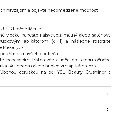
 ich navzájom a objavte neobmedzené možnosti.
OUTURE očné líčenie:
né viečko naneste najsvetlejší matný alebo saténový
 hubkovým aplikátorom (č. 1) a následne rozotrite
tčeka (č. 2)
 použitím tmavšieho odtieňa.
oríte nanesením trblietavého tieňa do stredu očného
tika oka prstom alebo hubkovým aplikátorom.<
bľúbenou ceruzkou na oči YSL Beauty Crushliner a