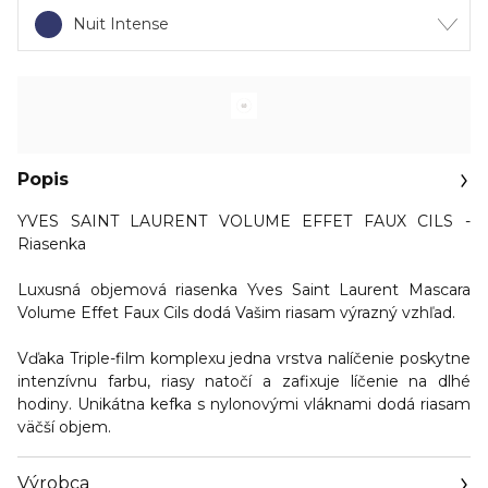
Nuit Intense
Popis
YVES SAINT LAURENT VOLUME EFFET FAUX CILS -
Riasenka
Luxusná
objemová riasenka
Yves Saint Laurent Mascara
Volume Effet Faux Cils dodá Vašim riasam výrazný vzhľad.
Vďaka Triple-film komplexu jedna vrstva nalíčenie poskytne
intenzívnu farbu, riasy natočí a zafixuje líčenie
na dlhé
hodiny. Unikátna kefka s nylonovými vláknami dodá riasam
väčší objem.
Výrobca