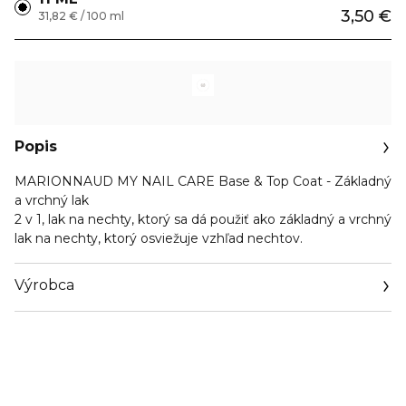
3,50 €
31,82 € / 100 ml
Popis
MARIONNAUD MY NAIL CARE Base & Top Coat - Základný
a vrchný lak
2 v 1, lak na nechty, ktorý sa dá použiť ako základný a vrchný
lak na nechty, ktorý osviežuje vzhľad nechtov.
Výrobca
Email
https://www.marionnaud.com/