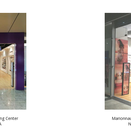
ng Center
Marionnau
A
N