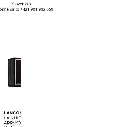
Slovensko
ónne číslo: +421 901 902 669
LANCÔME
CHRONIZED MULTI-RECOVERY SERUM
LA NUIT TRÉSOR
APP: KÓDOM
APPEXTRA