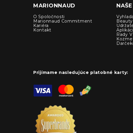
MARIONNAUD
NAŠE
O Spoločnosti
Vyhlad
Marionnaud Commitment
Beauty
Kariéra
Udržat
Kontakt
Apliká
Rady V 
Kozmet
Darček
Prijímame nasledujúce platobné karty: