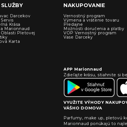
 SLUŽBY
NAKUPOVANIE
avac Darcekov
Vernostný program
 Servis
Výmena a vrátenie tovaru
eľná Krása
Predajne
cia Marionnaud
Možnosti doručenia a platby
Oblasti Pletovej
VOP Vernostný program
iky
Vase Darceky
ová Karta
APP Marionnaud
Zdieľajte krásu, stiahnite si
VYUŽITE VÝHODY NAKUPOV
VÁŠHO DOMOVA
Parfumy, make up, pleťovú ko
Marionnaud ponúkajú to najle