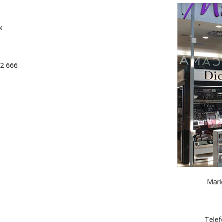
k
02 666
Mari
Telef