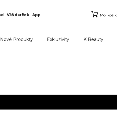
od
Váš darček
App
Môj košík
Nové Produkty
Exkluzivity
K Beauty