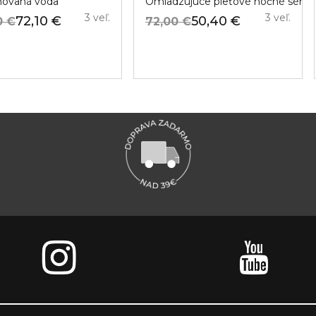
ovaná voda
Omladzujúce pleťové nočné séru
3 veľ.
3 veľ.
72,10 €
50,40 €
0 €
72,00 €