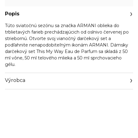
Popis
Túto sviatočnú sezónu sa značka ARMANI oblieka do
trblietavých farieb prechádzajúcich od oslnivo červenej po
striebornú. Otvorte svoj vianočný darčekový set a
podľahnite nenapodobiteľným ikonám ARMANI. Dámsky
darčekový set This My Way Eau de Parfum sa skladá z 50
ml vône, 50 ml telového mlieka a 50 ml sprchovacieho
gélu.
Výrobca
Email
info@loreal.sk