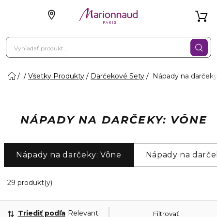
Všetky Produkty
Darčekové Sety
Nápady na darčeky
NÁPADY NA DARČEKY: VÔNE
Nápady na darčeky: Vône
Nápady na darče
20 Zobrazené produkty
29 produkt(y)
Triediť podľa
Relevantnosť
Filtrovať