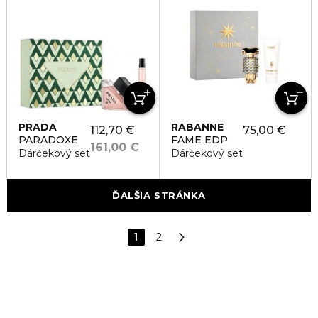
PRADA
RABANNE
112,70 €
75,00 €
PARADOXE
FAME EDP
161,00 €
Dárčekový set
Dárčekový set
ĎALŠIA STRÁNKA
1
2