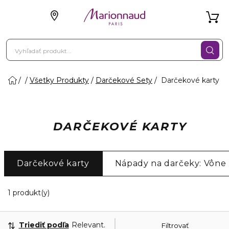
Všetky Produkty
Darčekové Sety
Darčekové karty
DARČEKOVÉ KARTY
Darčekové karty
Nápady na darčeky: Vône
1 Zobrazené produkty
1 produkt(y)
Triediť podľa
Relevantnosť
Filtrovať