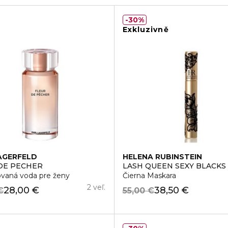
30%
Exkluzivně
AGERFELD
HELENA RUBINSTEIN
DE PECHER
LASH QUEEN SEXY BLACKS
vaná voda pre ženy
Čierna Maskara
2 veľ.
28,00 €
38,50 €
€
55,00 €