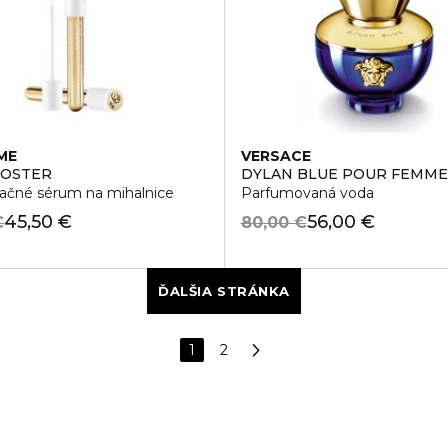
ME
VERSACE
OOSTER
DYLAN BLUE POUR FEMME
začné sérum na mihalnice
Parfumovaná voda
45,50 €
56,00 €
€
80,00 €
ĎALŠIA STRÁNKA
1
2