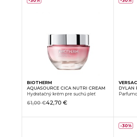
30%
30%
BIOTHERM
VERSA
AQUASOURCE CICA NUTRI CREAM
DYLAN 
Hydratačný krém pre suchú pleť
Parfumo
42,70 €
61,00 €
30%