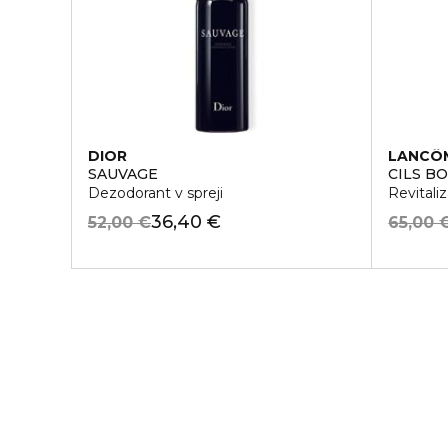
DIOR
LANCÔ
SAUVAGE
CILS B
Dezodorant v spreji
Revitali
36,40 €
52,00 €
65,00 