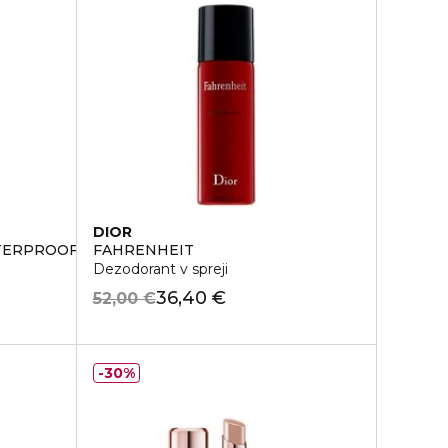
DIOR
TERPROOF
FAHRENHEIT
Dezodorant v spreji
36,40 €
52,00 €
30%