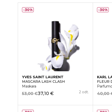
30%
30%
YVES SAINT LAURENT
KARL L
MASCARA LASH CLASH
FLEUR 
Maskara
Parfumo
2 odt.
37,10 €
53,00 €
40,00 