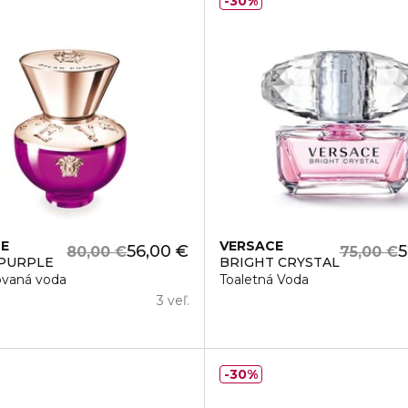
30%
CE
VERSACE
56,00 €
5
80,00 €
75,00 €
PURPLE
BRIGHT CRYSTAL
vaná voda
Toaletná Voda
3 veľ.
30%