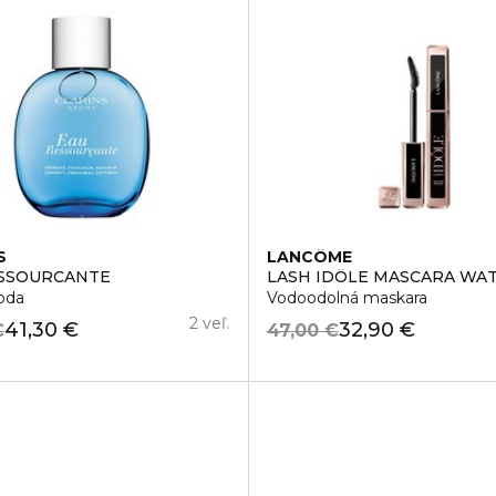
S
LANCÔME
ESSOURCANTE
LASH IDÔLE MASCARA WA
oda
Vodoodolná maskara
2 veľ.
41,30 €
32,90 €
€
47,00 €