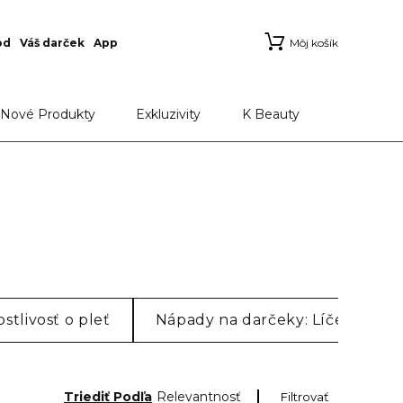
od
Váš darček
App
Môj košík
Nové Produkty
Exkluzivity
K Beauty
stlivosť o pleť
Nápady na darčeky: Líčenie
Triediť Podľa
Relevantnosť
Filtrovať