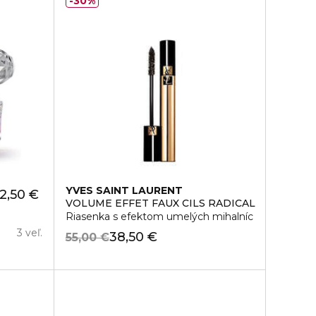
30%
YVES SAINT LAURENT
2,50 €
VOLUME EFFET FAUX CILS RADICAL
Riasenka s efektom umelých mihalníc
3 veľ.
38,50 €
55,00 €