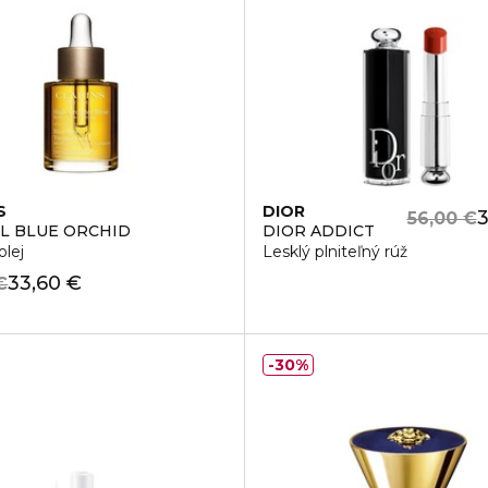
S
DIOR
3
56,00 €
IL BLUE ORCHID
DIOR ADDICT
olej
Lesklý plniteľný rúž
33,60 €
€
30%