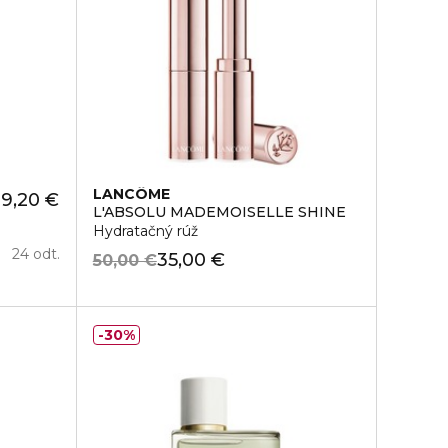
LANCÔME
9,20 €
L'ABSOLU MADEMOISELLE SHINE
Hydratačný rúž
24 odt.
35,00 €
50,00 €
30%