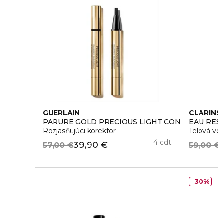
GUERLAIN
CLARIN
PARURE GOLD PRECIOUS LIGHT CONCEALER
EAU R
Rozjasňujúci korektor
Telová v
4 odt.
39,90 €
57,00 €
59,00 
30%