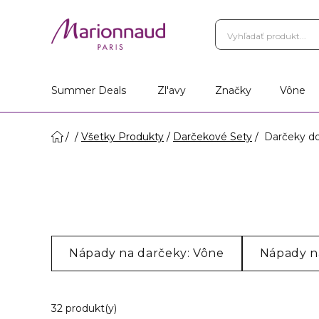
Summer Deals
Zl'avy
Značky
Vône
Všetky Produkty
Darčekové Sety
Darčeky do
Nápady na darčeky: Vône
Nápady na
20 Zobrazené produkty
32 produkt(y)