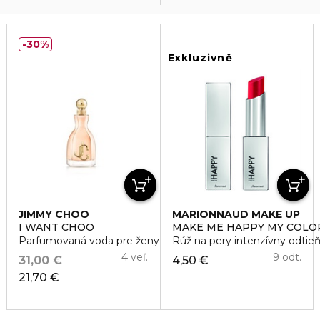
30%
Exkluzivně
JIMMY CHOO
MARIONNAUD MAKE UP
I WANT CHOO
MAKE ME HAPPY MY COLO
Parfumovaná voda pre ženy
Rúž na pery intenzívny odtieň
4 veľ.
9 odt.
31,00 €
4,50 €
21,70 €