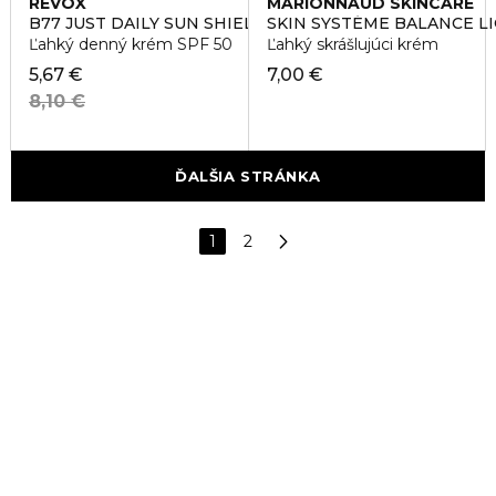
REVOX
MARIONNAUD SKINCARE
B77 JUST DAILY SUN SHIELD SPF 50
SKIN SYSTÉME BALANCE L
Ľahký denný krém SPF 50
Ľahký skrášlujúci krém
5,67 €
7,00 €
8,10 €
ĎALŠIA STRÁNKA
1
2