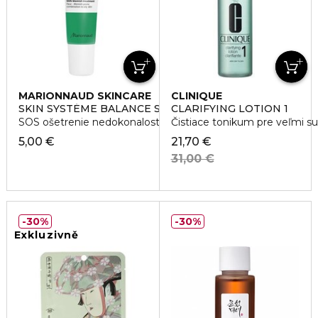
MARIONNAUD SKINCARE
CLINIQUE
SKIN SYSTÉME BALANCE SOS BLEMISH TREATMENT
CLARIFYING LOTION 1
SOS ošetrenie nedokonalostí pleti
Čistiace tonikum pre veľmi su
5,00 €
21,70 €
31,00 €
30%
30%
Exkluzivně