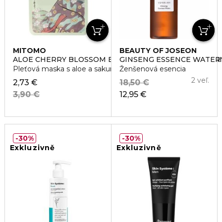
MITOMO
BEAUTY OF JOSEON
ALOE CHERRY BLOSSOM ESSENC MASK TANUMA TALLI
GINSENG ESSENCE WATER
Pleťová maska s aloe a sakurou
Ženšenová esencia
2 veľ.
2,73 €
18,50 €
3,90 €
12,95 €
30%
30%
Exkluzivně
Exkluzivně