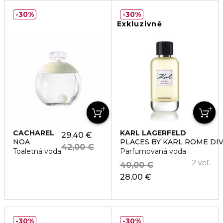
30%
30%
Exkluzivně
CACHAREL
KARL LAGERFELD
29,40 €
NOA
PLACES BY KARL ROME DI
42,00 €
Toaletná voda
Parfumovaná voda
2 veľ.
40,00 €
28,00 €
30%
30%