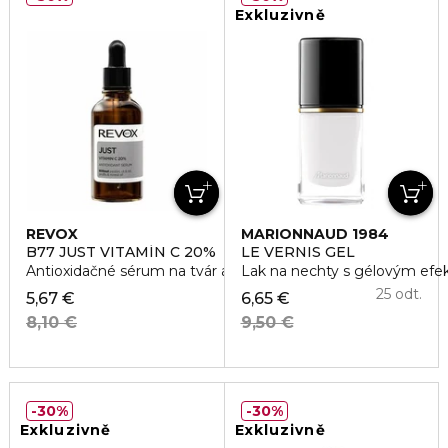
Exkluzivně
REVOX
MARIONNAUD 1984
B77 JUST VITAMÍN C 20%
LE VERNIS GEL
Antioxidačné sérum na tvár a krk
Lak na nechty s gélovým ef
25 odt.
5,67 €
6,65 €
8,10 €
9,50 €
30%
30%
Exkluzivně
Exkluzivně