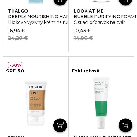
THALGO
LOOK AT ME
DEEPLY NOURISHING HAND CREAM
BUBBLE PURIFYING FOAM
Hĺbkovo výživný krém na ruky
Čistiaci prípravok na tvár
16,94 €
10,43 €
24,20 €
14,90 €
30%
SPF 50
Exkluzivně