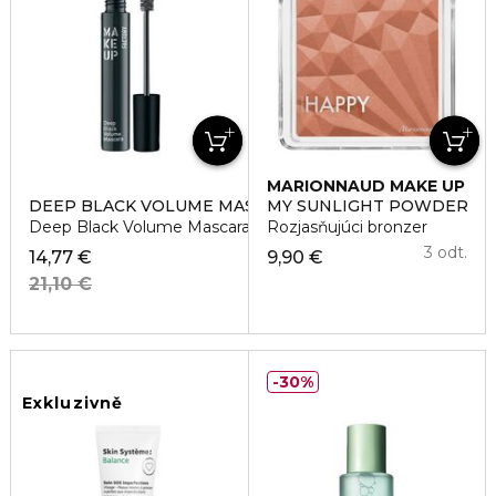
MARIONNAUD MAKE UP
DEEP BLACK VOLUME MASCARA
MY SUNLIGHT POWDER
Deep Black Volume Mascara Maskara
Rozjasňujúci bronzer
3 odt.
14,77 €
9,90 €
21,10 €
30%
Exkluzivně