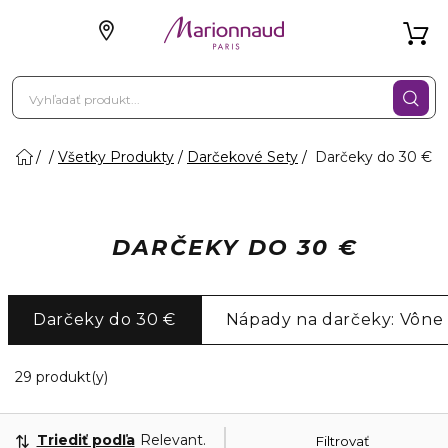
Všetky Produkty
Darčekové Sety
Darčeky do 30 €
DARČEKY DO 30 €
Darčeky do 30 €
Nápady na darčeky: Vône
20 Zobrazené produkty
29 produkt(y)
Triediť podľa
Relevantnosť
Filtrovať