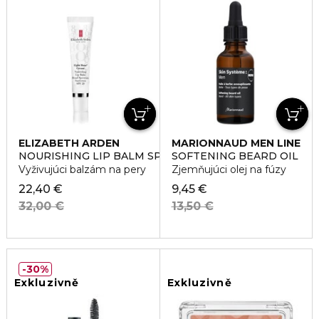
ELIZABETH ARDEN
MARIONNAUD MEN LINE
NOURISHING LIP BALM SPF20
SOFTENING BEARD OIL
Vyživujúci balzám na pery
Zjemňujúci olej na fúzy
22,40 €
9,45 €
32,00 €
13,50 €
30%
Exkluzivně
Exkluzivně