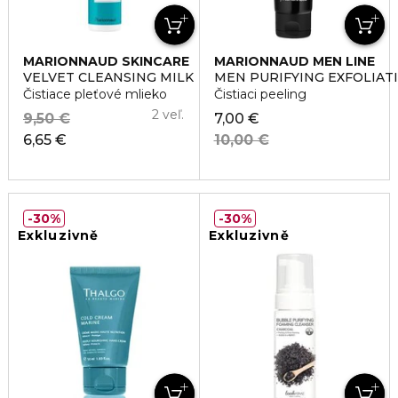
MARIONNAUD SKINCARE
MARIONNAUD MEN LINE
VELVET CLEANSING MILK
MEN PURIFYING EXFOLIAT
Čistiace pleťové mlieko
Čistiaci peeling
2 veľ.
9,50 €
7,00 €
6,65 €
10,00 €
30%
30%
Exkluzivně
Exkluzivně