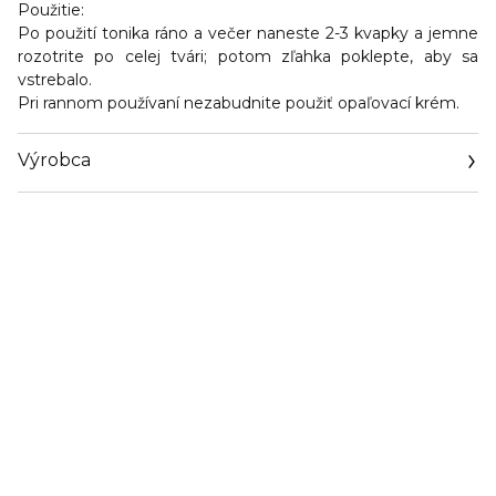
Použitie:
Po použití tonika ráno a večer naneste 2-3 kvapky a jemne
rozotrite po celej tvári; potom zľahka poklepte, aby sa
vstrebalo.
Pri rannom používaní nezabudnite použiť opaľovací krém.
Výrobca
Email
info@cosmeservice.com