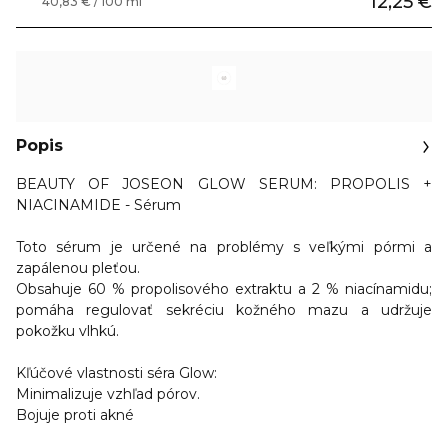
12,25 €
40,83 € / 100 ml
Popis
BEAUTY OF JOSEON GLOW SERUM: PROPOLIS +
NIACINAMIDE - Sérum
Toto sérum je určené na problémy s veľkými pórmi a
zapálenou pleťou.
Obsahuje 60 % propolisového extraktu a 2 % niacínamidu;
pomáha regulovať sekréciu kožného mazu a udržuje
pokožku vlhkú.
Kľúčové vlastnosti séra Glow:
Minimalizuje vzhľad pórov.
Bojuje proti akné