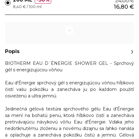
24,00 €
16,80 €
8,40 € / 100 ml
Popis
BIOTHERM EAU D´ÉNERGIE SHOWER GEL - Sprchový
gél s energizujúcou vôňou
Eau d'Énergie sprchový gél
s energizujúcou vôňou hĺbkovo
čistí vašu pokožku a zanecháva ju po každom použití
osvieženú a ultra jemnú.
Jedinečná gélová textúra sprchového gélu Eau d'Énergie
sa mení na bohatú penu, ktorá hĺbkovo čistí a zanecháva
pretrvávajúcu návykovú vôňu Eau d'Énergie. Vďaka jeho
nedotknutému zloženiu a novému dizajnu sa ľahko nanáša
a oplachuje a zanecháva pokožku čistú a jemnú. Gélová