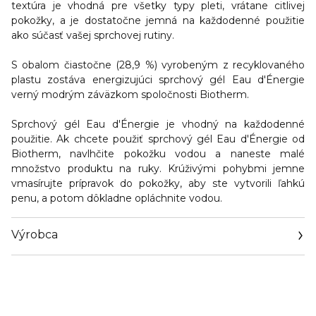
textúra je vhodná pre všetky typy pleti, vrátane citlivej
pokožky, a je dostatočne jemná na každodenné použitie
ako súčasť vašej sprchovej rutiny.
S obalom čiastočne (28,9 %) vyrobeným z recyklovaného
plastu zostáva energizujúci sprchový gél Eau d'Énergie
verný modrým záväzkom spoločnosti Biotherm.
Sprchový gél Eau d'Énergie je vhodný na každodenné
použitie. Ak chcete použiť sprchový gél Eau d'Énergie od
Biotherm, navlhčite pokožku vodou a naneste malé
množstvo produktu na ruky. Krúživými pohybmi jemne
vmasírujte prípravok do pokožky, aby ste vytvorili ľahkú
penu, a potom dôkladne opláchnite vodou.
Výrobca
Email
info@loreal.sk