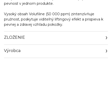
pevnosť v jednom produkte.
Vysoký obsah Volufiline (50 000 ppm) zintenzívňuje
pružnosť, poskytuje viditeľný liftingový efekt a prispieva k
pevnej a zdravej vzhľadu pokožky.
ZLOŽENIE
Výrobca
Email
ds2oph@naver.com