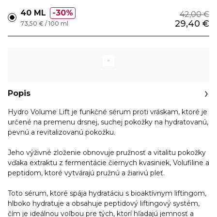
40 ML
30%
42,00 €
29,40 €
73,50 € / 100 ml
Popis
Hydro Volume Lift je funkčné sérum proti vráskam, ktoré je
určené na premenu drsnej, suchej pokožky na hydratovanú,
pevnú a revitalizovanú pokožku.
Jeho výživné zloženie obnovuje pružnosť a vitalitu pokožky
vďaka extraktu z fermentácie čiernych kvasiniek, Volufiline a
peptidom, ktoré vytvárajú pružnú a žiarivú pleť.
Toto sérum, ktoré spája hydratáciu s bioaktívnym liftingom,
hlboko hydratuje a obsahuje peptidový liftingový systém,
čím je ideálnou voľbou pre tých, ktorí hľadajú jemnosť a