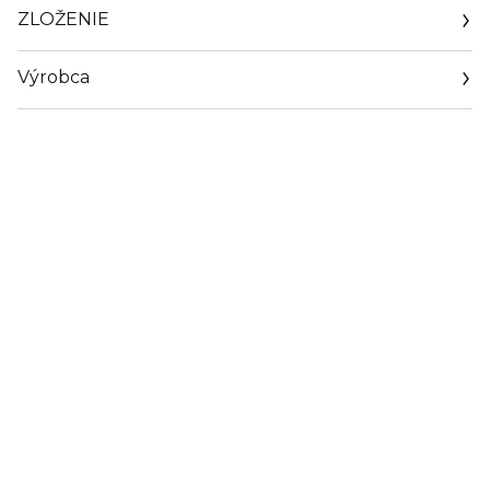
ZLOŽENIE
Výrobca
Email
https://coty.cotyconsumeraffairs.com/