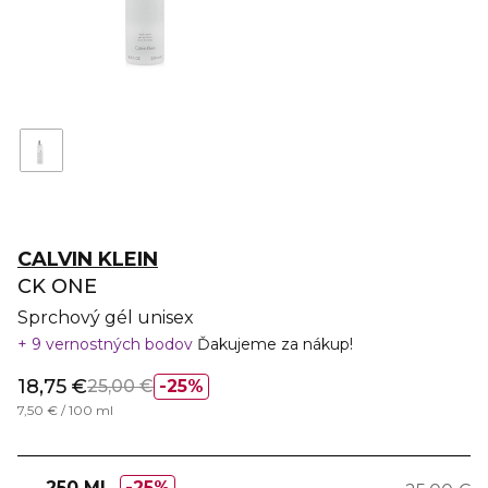
CALVIN KLEIN
CK ONE
Sprchový gél unisex
9 vernostných bodov
Ďakujeme za nákup!
18,75 €
25,00 €
25%
7,50 € / 100 ml
250 ML
25%