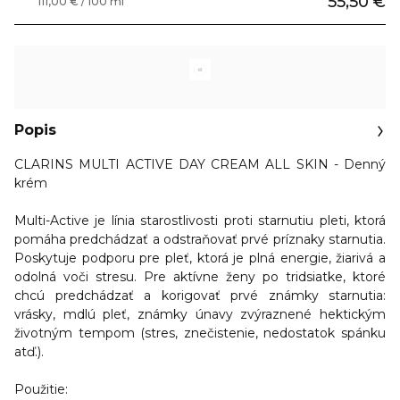
55,50 €
111,00 € / 100 ml
Popis
CLARINS MULTI ACTIVE DAY CREAM ALL SKIN
-
Denný
krém
Multi-Active je línia starostlivosti proti starnutiu pleti, ktorá
pomáha predchádzať a odstraňovať prvé príznaky starnutia.
Poskytuje podporu pre pleť, ktorá je plná energie, žiarivá a
odolná voči stresu. Pre aktívne ženy po tridsiatke, ktoré
chcú predchádzať a korigovať prvé známky starnutia:
vrásky, mdlú pleť, známky únavy zvýraznené hektickým
životným tempom (stres, znečistenie, nedostatok spánku
atď.).
Použitie
: