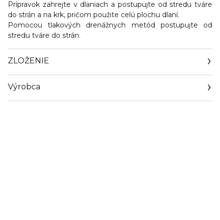
Prípravok zahrejte v dlaniach a postupujte od stredu tváre
do strán a na krk, pričom použite celú plochu dlaní.
Pomocou tlakových drenážnych metód postupujte od
stredu tváre do strán.
ZLOŽENIE
Výrobca
Email
clarins.fr/service-client