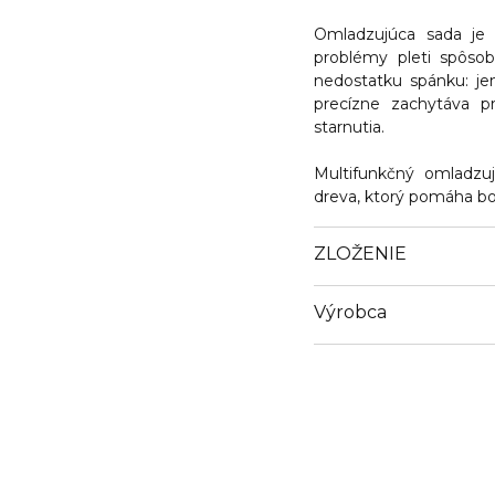
Omladzujúca sada je š
problémy pleti spôso
nedostatku spánku: je
precízne zachytáva p
starnutia.
Multifunkčný omladzu
dreva, ktorý pomáha boj
ZLOŽENIE
Výrobca
Email
clarins.fr/service-client