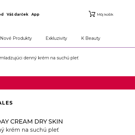
od
Váš darček
App
Môj košík
Nové Produkty
Exkluzivity
K Beauty
adzujúci denný krém na suchú pleť
ALES
DAY CREAM DRY SKIN
ý krém na suchú pleť