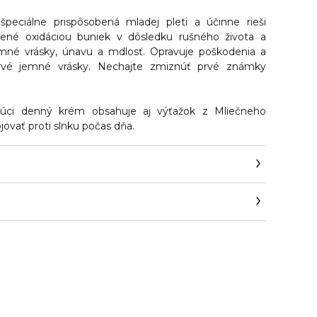
peciálne prispôsobená mladej pleti a účinne rieši
bené oxidáciou buniek v dôsledku rušného života a
mné vrásky, únavu a mdlosť. Opravuje poškodenia a
rvé jemné vrásky. Nechajte zmiznúť prvé známky
júci denný krém obsahuje aj výťažok z Mliečneho
ovať proti slnku počas dňa.