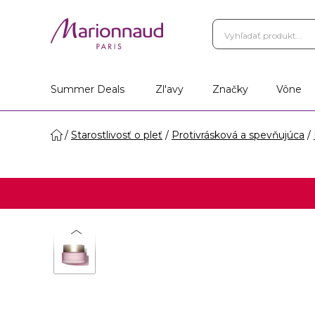
Summer Deals
Zl'avy
Značky
Vône
Starostlivosť o pleť
Protivrásková a spevňujúca