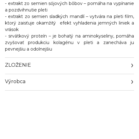
-
extrakt zo semien sójových bôbov
– pomáha na vypínanie
a pozdvihnutie pleti
-
extrakt zo semien sladkých mandlí
– vytvára na pleti film,
ktorý zaisťuje okamžitý efekt vyhladenia jemných liniek a
vrások
-
srvátkový proteín
– je bohatý na aminokyseliny, pomáha
zvyšovať produkciu kolagénu v pleti a zanecháva ju
pevnejšiu a odolnejšiu
ZLOŽENIE
Výrobca
Email
contactmanufacturer@elcompanies.com