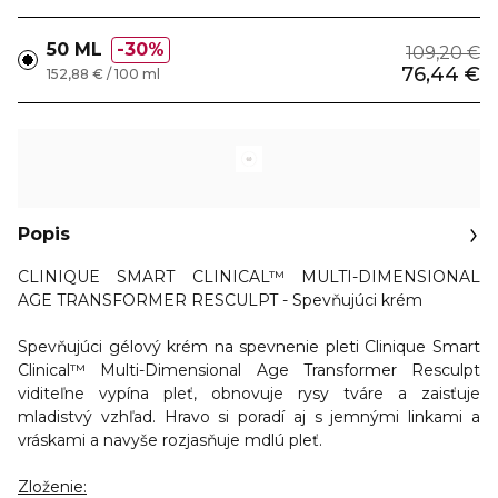
50 ML
30%
109,20 €
76,44 €
152,88 € / 100 ml
Popis
CLINIQUE SMART CLINICAL™ MULTI-DIMENSIONAL
AGE TRANSFORMER RESCULPT - Spevňujúci krém
Spevňujúci gélový krém na spevnenie pleti Clinique Smart
Clinical™ Multi-Dimensional Age Transformer Resculpt
viditeľne vypína pleť, obnovuje rysy tváre a zaisťuje
mladistvý vzhľad.
Hravo si poradí aj s jemnými linkami a
vráskami a navyše rozjasňuje mdlú pleť.
Zloženie: