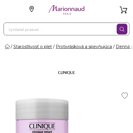
Starostlivosť o pleť
Protivrásková a spevňujúca
Denná st