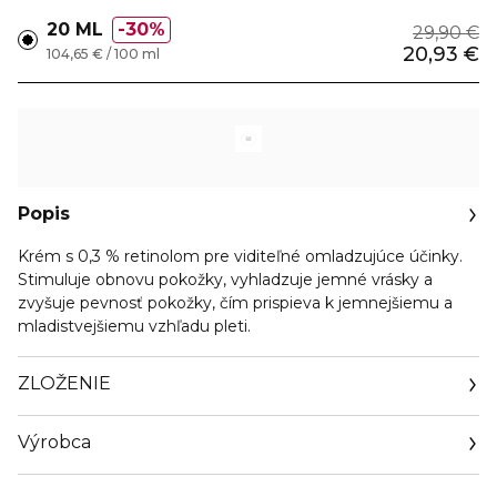
20 ML
30%
29,90 €
20,93 €
104,65 € / 100 ml
Popis
Krém s 0,3 % retinolom pre viditeľné omladzujúce účinky.
Stimuluje obnovu pokožky, vyhladzuje jemné vrásky a
zvyšuje pevnosť pokožky, čím prispieva k jemnejšiemu a
mladistvejšiemu vzhľadu pleti.
ZLOŽENIE
Výrobca
Email