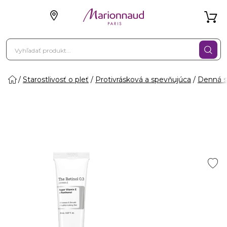
Starostlivosť o pleť
Protivrásková a spevňujúca
Denná st